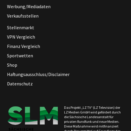
Werbung/Mediadaten
Verkaufsstellen
Stellenmarkt
VPN Vergleich
Finanz Vergleich
Sportwetten
Shop
Haftungsausschluss/Disclaimer
Datenschutz
Das Projekt „LZ TV“ (LZ Television) der
LZ Medien GmbH wird gefördert durch
die Sächsische Landesanstalt für
privaten Rundfunk und neue Medien.
Diese Maßnahme wird mitfinanziert
durch Steuermittel auf Grundlage des