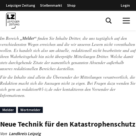
Leipziger Zeitung
Stellenmarkt
Shop
Login
Leipziger Zeitung
Im Bereich
„Melder“
finden Sie Inhalte Dritter, die uns tagtäglich auf den
verschiedensten Wegen erreichen und die wir unseren Lesern nicht vorenthalten
wollen. Es handelt sich also um aktuelle, redaktionell nicht bearbeitete und auf
ihren Wahrheitsgehalt hin nicht überprüfte Mitteilungen Dritter. Welche damit
stets durchgehende Zitate der namentlich genannten Absender außerhalb
unseres redaktionellen Bereiches darstellen.
Für die Inhalte sind allein die Übersender der Mitteilungen verantwortlich, die
Redaktion macht sich die Aussagen nicht zu eigen. Bei Fragen dazu wenden Sie
sich gern an
redaktion@l-iz.de
oder kontaktieren den Versender der
Informationen.
Melder
Wortmelder
Neue Technik für den Katastrophenschutz
Von
Landkreis Leipzig