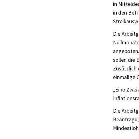
in Mitteld
in den Betr
Streikausw
Die Arbeitg
Nullmonaten
angeboten.
sollen die
Zusätzlich
einmalige 
„Eine Zweik
Inflations
Die Arbeitg
Beantragung
Mindestloh