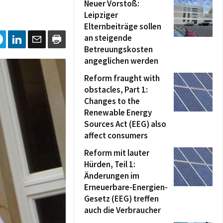
Neuer Vorstoß:
Leipziger
Elternbeiträge sollen
an steigende
Betreuungskosten
angeglichen werden
Reform fraught with
obstacles, Part 1:
Changes to the
Renewable Energy
Sources Act (EEG) also
affect consumers
Reform mit lauter
Hürden, Teil 1:
Änderungen im
Erneuerbare-Energien-
Gesetz (EEG) treffen
auch die Verbraucher