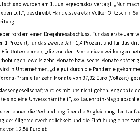
eutschland wurden am 1. Juni ergebnislos vertagt. „Nun mach
ieben Luft“, beschreibt Handelssekretär Volker Olitzsch in Suh
eitung.
eber fordern einen Dreijahresabschluss. Für das erste Jahr 
 1 Prozent, für das zweite Jahr 1,4 Prozent und für das drit
 Für Unternehmen, „die von den Pandemieauswirkungen betr
 Erhöhungen jeweils zehn Monate bzw. sechs Monate später g
 wird in Unternehmen, „die gut durch die Pandemie gekommen
Corona-Prämie für zehn Monate von 37,32 Euro (Vollzeit) gez
lassengesellschaft wird es mit uns nicht geben. Angebote de
rate sind eine Unverschämtheit“, so Lauenroth-Mago abschli
eber lehnen die Verhandlung über die Angleichung der Laufze
 der Allgemeinverbindlichkeit und die Einführung eines tari
ns von 12,50 Euro ab.