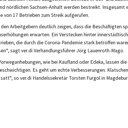
und nördlichen Sachsen-Anhalt werden bestreikt. Insgesamt
e von 17 Betrieben zum Streik aufgerufen.
 den Arbeitgebern deutlich zeigen, dass die Beschäftigten s
erhöhungen erwarten. Ein Verstecken hinter innerstädtisc
trieben, die durch die Corona-Pandemie stark betroffen ware
sen“, sagt ver.di Verhandlungsführer Jörg Lauenroth-Mago.
Vorweganhebungen, wie bei Kaufland oder Edeka, lassen die
 beschwichtigen. Es geht um echte Verbesserungen. Klatschen
satt“, so ver.di Handelssekretär Torsten Furgol in Magdebur