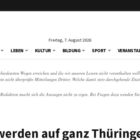
Freitag, 7. August 2026
LEBEN
KULTUR
BILDUNG
SPORT
VERANSTA
schiedensten Wegen erreichen und die wir unseren Lesern nicht vorenthalten woll
hin nicht überprüfte Mitteilungen Dritter. Welche damit stets durchgehende Zita
e Redaktion macht sich die Aussagen nicht zu eigen. Bei Fragen dazu wenden Sie
 werden auf ganz Thüring