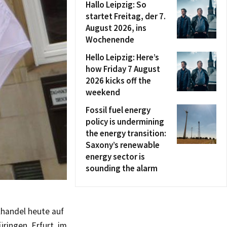
Hallo Leipzig: So
startet Freitag, der 7.
August 2026, ins
Wochenende
Hello Leipzig: Here’s
how Friday 7 August
2026 kicks off the
weekend
Fossil fuel energy
policy is undermining
the energy transition:
Saxony’s renewable
energy sector is
sounding the alarm
lhandel heute auf
ringen, Erfurt, im