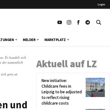
Login
LTUNGEN
MELDER
MARKTPLATZ
en. Es handelt sich
Aktuell auf LZ
te der namentlich
 sich gern an
New initiative:
Childcare fees in
Leipzig to be adjusted
to reflect rising
en und
childcare costs