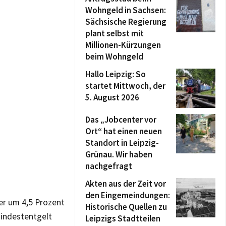
Wohngeld in Sachsen:
Sächsische Regierung
plant selbst mit
Millionen-Kürzungen
beim Wohngeld
Hallo Leipzig: So
startet Mittwoch, der
5. August 2026
Das „Jobcenter vor
Ort“ hat einen neuen
Standort in Leipzig-
Grünau. Wir haben
nachgefragt
Akten aus der Zeit vor
den Eingemeindungen:
er um 4,5 Prozent
Historische Quellen zu
Mindestentgelt
Leipzigs Stadtteilen