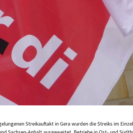
elungenen Streikauftakt in Gera wurden die Streiks im Einze
nd Sachsen-Anhalt ausgeweitet. Betriebe in Ost- und Südthü