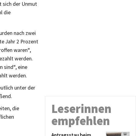
t sich der Unmut
l die
wurden nach zwei
te Jahr 2 Prozent
offen waren“,
ezahlt werden.
 sind“, eine
ahlt werden.
utlich unter der
eßend.
Leserinnen
iten, die
empfehlen
flichen
Antragsstau beim