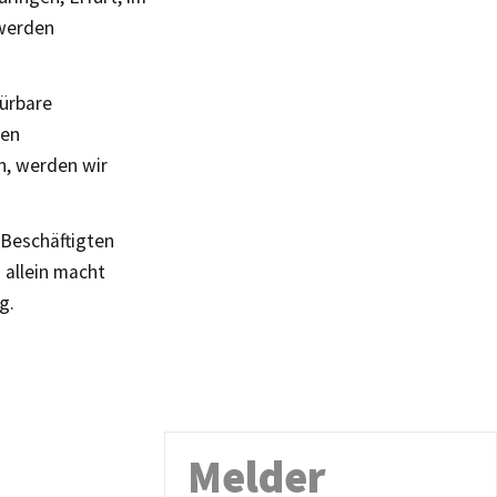
 werden
pürbare
hen
n, werden wir
 Beschäftigten
 allein macht
g.
Melder