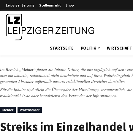
Leipziger Zeitung
Stellenmarkt
Shop
Leipziger Zeitung
STARTSEITE
POLITIK
WIRTSCHAFT
Im Bereich
„Melder“
finden Sie Inhalte Dritter, die uns tagtäglich auf den ver
also um aktuelle, redaktionell nicht bearbeitete und auf ihren Wahrheitsgehalt 
genannten Absender außerhalb unseres redaktionellen Bereiches darstellen.
Für die Inhalte sind allein die Übersender der Mitteilungen verantwortlich, di
redaktion@l-iz.de
oder kontaktieren den Versender der Informationen.
Melder
Wortmelder
Streiks im Einzelhandel