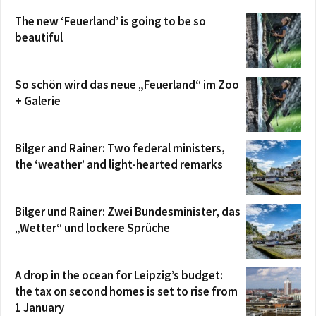
The new ‘Feuerland’ is going to be so
beautiful
So schön wird das neue „Feuerland“ im Zoo
+ Galerie
Bilger and Rainer: Two federal ministers,
the ‘weather’ and light-hearted remarks
Bilger und Rainer: Zwei Bundesminister, das
„Wetter“ und lockere Sprüche
A drop in the ocean for Leipzig’s budget:
the tax on second homes is set to rise from
1 January