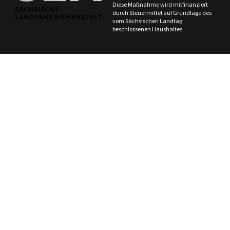
Diese Maßnahme wird mitfinanziert
durch Steuermittel auf Grundlage des
vom Sächsischen Landtag
beschlossenen Haushaltes.