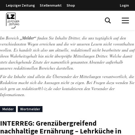
Leipziger Zeitung
Stellenmarkt
Shop
Login
Leipziger Zeitung
Im Bereich
„Melder“
finden Sie Inhalte Dritter, die uns tagtäglich auf den
verschiedensten Wegen erreichen und die wir unseren Lesern nicht vorenthalten
wollen. Es handelt sich also um aktuelle, redaktionell nicht bearbeitete und auf
ihren Wahrheitsgehalt hin nicht überprüfte Mitteilungen Dritter. Welche damit
stets durchgehende Zitate der namentlich genannten Absender außerhalb
unseres redaktionellen Bereiches darstellen.
Für die Inhalte sind allein die Übersender der Mitteilungen verantwortlich, die
Redaktion macht sich die Aussagen nicht zu eigen. Bei Fragen dazu wenden Sie
sich gern an
redaktion@l-iz.de
oder kontaktieren den Versender der
Informationen.
Melder
Wortmelder
INTERREG: Grenzübergreifend
nachhaltige Ernährung – Lehrküche in