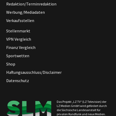
Redaktion/Terminredaktion
Werbung/Mediadaten
Verkaufsstellen
Stellenmarkt
VPN Vergleich
Finanz Vergleich
Sportwetten
Shop
Haftungsausschluss/Disclaimer
Datenschutz
Das Projekt „LZ TV“ (LZ Television) der
LZ Medien GmbH wird gefördert durch
die Sächsische Landesanstalt für
privaten Rundfunk und neue Medien.