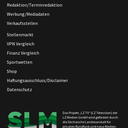
Redaktion/Terminredaktion
Werbung/Mediadaten
Verkaufsstellen
Stellenmarkt
VPN Vergleich
Finanz Vergleich
Sportwetten
Shop
Haftungsausschluss/Disclaimer
Datenschutz
Das Projekt „LZ TV“ (LZ Television) der
LZ Medien GmbH wird gefördert durch
die Sächsische Landesanstalt für
privaten Rundfunk und neue Medien.