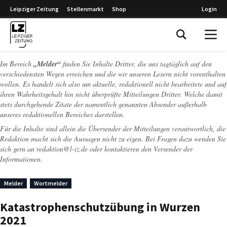
Leipziger Zeitung
Stellenmarkt
Shop
Login
Leipziger Zeitung
Im Bereich
„Melder“
finden Sie Inhalte Dritter, die uns tagtäglich auf den
verschiedensten Wegen erreichen und die wir unseren Lesern nicht vorenthalten
wollen. Es handelt sich also um aktuelle, redaktionell nicht bearbeitete und auf
ihren Wahrheitsgehalt hin nicht überprüfte Mitteilungen Dritter. Welche damit
stets durchgehende Zitate der namentlich genannten Absender außerhalb
unseres redaktionellen Bereiches darstellen.
Für die Inhalte sind allein die Übersender der Mitteilungen verantwortlich, die
Redaktion macht sich die Aussagen nicht zu eigen. Bei Fragen dazu wenden Sie
sich gern an
redaktion@l-iz.de
oder kontaktieren den Versender der
Informationen.
Melder
Wortmelder
Katastrophenschutzübung in Wurzen
2021