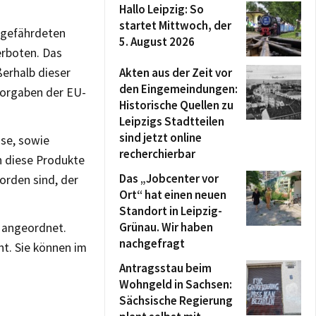
Hallo Leipzig: So
startet Mittwoch, der
m gefährdeten
5. August 2026
erboten. Das
Akten aus der Zeit vor
erhalb dieser
den Eingemeindungen:
Vorgaben der EU-
Historische Quellen zu
Leipzigs Stadtteilen
sind jetzt online
sse, sowie
recherchierbar
n diese Produkte
Das „Jobcenter vor
orden sind, der
Ort“ hat einen neuen
Standort in Leipzig-
Grünau. Wir haben
n angeordnet.
nachgefragt
t. Sie können im
Antragsstau beim
Wohngeld in Sachsen:
Sächsische Regierung