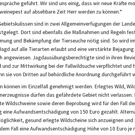
espräche geführt. Wir sind uns einig, dass wir neue Kräfte mo
weinepest auf absehbare Zeit Herr werden zu können.“
Gebietskulissen sind in zwei Allgemeinverfügungen der Lande
stgelegt. Dort sind ebenfalls die Maßnahmen und Regeln fes
mung und Bekämpfung der Tierseuche nötig sind. So wird i
Jagd auf alle Tierarten erlaubt und eine verstärkte Bejagun
ch angewiesen. Jagdausübungsberechtigte sind in ihren Revi
 und zur Mittwirkung bei der Fallwildsuche verpflichtet und 
nn sie von Dritten auf behördliche Anordnung durchgeführt w
n können im Einzelfall genehmigt werden. Erlegtes Wild, Wil
nerzeugnisse dürfen das gefährdete Gebiet nicht verlassen.
gte Wildschweine sowie deren Beprobung wird für den Fall de
g eine Aufwandsentschädigung von 150 Euro gezahlt. Alterna
öglichkeit, gesund erlegte Wildscheine sich anzueignen und 
n dem Fall eine Aufwandsentschädigung Höhe von 10 Euro je