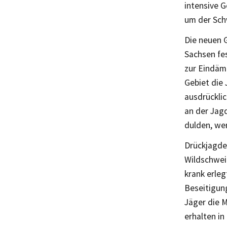
intensive G
um der Sch
Die neuen 
Sachsen fe
zur Eindäm
Gebiet die 
ausdrückli
an der Jagd
dulden, we
Drückjagde
Wildschwei
krank erle
Beseitigun
Jäger die M
erhalten i