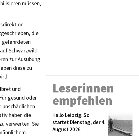
bilisieren müssen,
sdirektion
tgeschrieben, die
m gefährdeten
g auf Schwarzwild
eren zur Ausübung
haben diese zu
ird.
Leserinnen
dbret und
empfehlen
 Für gesund oder
r unschädlichen
Hallo Leipzig: So
tiv haben die
startet Dienstag, der 4.
zu verwerten. Sie
August 2026
 männlichem