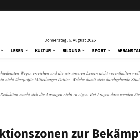
Donnerstag, 6. August 2026
LEBEN
KULTUR
BILDUNG
SPORT
VERANSTA
schiedensten Wegen erreichen und die wir unseren Lesern nicht vorenthalten woll
hin nicht überprüfte Mitteilungen Dritter. Welche damit stets durchgehende Zita
e Redaktion macht sich die Aussagen nicht zu eigen. Bei Fragen dazu wenden Sie
riktionszonen zur Bekäm