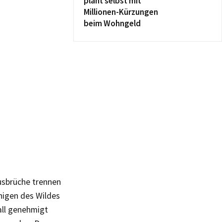
plant selbst mit
Millionen-Kürzungen
beim Wohngeld
usbrüche trennen
higen des Wildes
all genehmigt