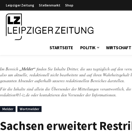
Leipziger Zeitung
Stellenmarkt
Shop
Leipziger Zeitung
STARTSEITE
POLITIK
WIRTSCHAFT
Im Bereich
„Melder“
finden Sie Inhalte Dritter, die uns tagtäglich auf den ver
also um aktuelle, redaktionell nicht bearbeitete und auf ihren Wahrheitsgehalt 
genannten Absender außerhalb unseres redaktionellen Bereiches darstellen.
Für die Inhalte sind allein die Übersender der Mitteilungen verantwortlich, di
redaktion@l-iz.de
oder kontaktieren den Versender der Informationen.
Melder
Wortmelder
Sachsen erweitert Rest