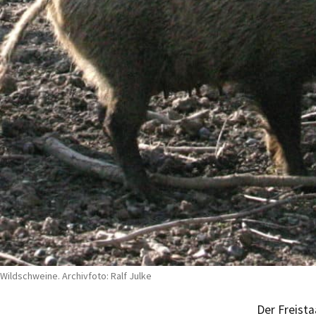
Wildschweine. Archivfoto: Ralf Julke
Der Freist