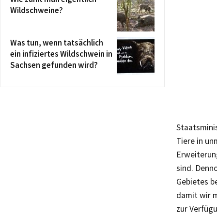
Wildschweine?
Was tun, wenn tatsächlich
ein infiziertes Wildschwein in
Sachsen gefunden wird?
Staatsminis
Tiere in u
Erweiterun
sind. Denn
Gebietes be
damit wir m
zur Verfügu