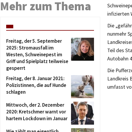
Mehr zum Thema
Schweinepe
infizierten
Die „gefäh
nunmehr Sp
Freitag, der 5. September
Landkreise
2025: Stromausfall im
Teil des St
Westen, Schweinepest im
Autobahn 4
Griff und Spielplatz teilweise
gesperrt
Die Puffer
Freitag, der 8. Januar 2021:
Landkreis 
Polizistinnen, die auf Hunde
umfasst vo
schlagen
Mittwoch, der 2. Dezember
2020: Kretschmer warnt vor
hartem Lockdown im Januar
Wie zählt man eigentlich