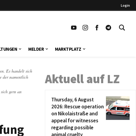
Login
LTUNGEN
MELDER
MARKTPLATZ
en. Es handelt sich
Aktuell auf LZ
te der namentlich
 sich gern an
Thursday, 6 August
2026: Rescue operation
on Nikolaistraße and
appeal for witnesses
pfung
regarding possible
animal cruelty