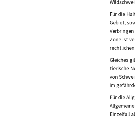
Wildschwei
Für die Ha
Gebiet, so
Verbringen
Zone ist v
rechtliche
Gleiches gi
tierische 
von Schwei
im gefährde
Für die Al
Allgemeine
Einzelfall 