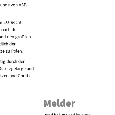
Funde von ASP-
em EU-Recht
ereich des
 und den größten
dlich der
ze zu Polen.
tig durch den
Osterzgebirge und
zen und Görlitz.
Melder