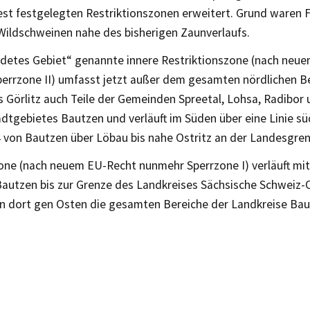
st festgelegten Restriktionszonen erweitert. Grund waren 
 Wildschweinen nahe des bisherigen Zaunverlaufs.
rdetes Gebiet“ genannte innere Restriktionszone (nach neu
errzone II) umfasst jetzt außer dem gesamten nördlichen B
s Görlitz auch Teile der Gemeinden Spreetal, Lohsa, Radibor
adtgebietes Bautzen und verläuft im Süden über eine Linie sü
 von Bautzen über Löbau bis nahe Ostritz an der Landesgren
zone (nach neuem EU-Recht nunmehr Sperrzone I) verläuft mit
Bautzen bis zur Grenze des Landkreises Sächsische Schweiz-
n dort gen Osten die gesamten Bereiche der Landkreise Baut