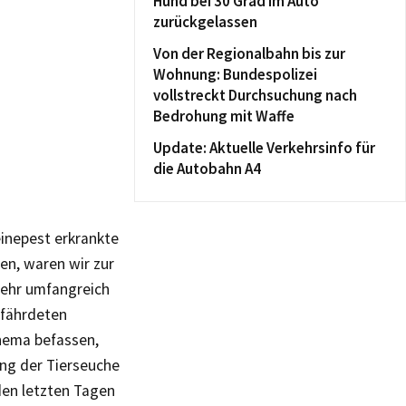
Hund bei 30 Grad im Auto
zurückgelassen
Von der Regionalbahn bis zur
Wohnung: Bundespolizei
vollstreckt Durchsuchung nach
Bedrohung mit Waffe
Update: Aktuelle Verkehrsinfo für
die Autobahn A4
einepest erkrankte
en, waren wir zur
sehr umfangreich
efährdeten
Thema befassen,
ung der Tierseuche
den letzten Tagen