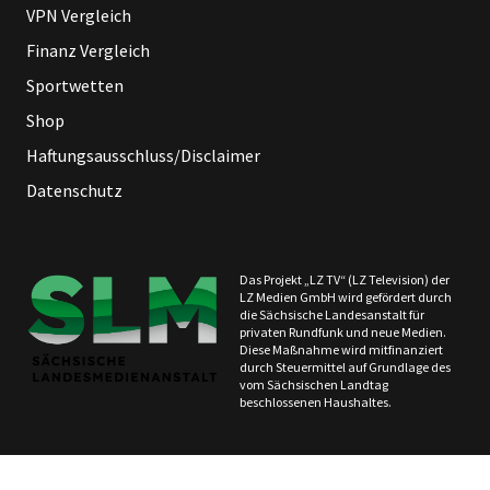
VPN Vergleich
Finanz Vergleich
Sportwetten
Shop
Haftungsausschluss/Disclaimer
Datenschutz
Das Projekt „LZ TV“ (LZ Television) der
LZ Medien GmbH wird gefördert durch
die Sächsische Landesanstalt für
privaten Rundfunk und neue Medien.
Diese Maßnahme wird mitfinanziert
durch Steuermittel auf Grundlage des
vom Sächsischen Landtag
beschlossenen Haushaltes.