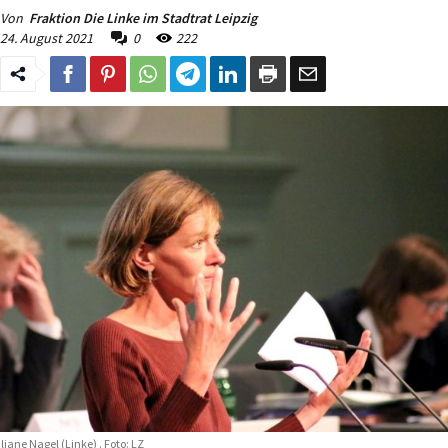
Von
Fraktion Die Linke im Stadtrat Leipzig
24. August 2021
0
222
liane Nagel (Linke) . Foto: LZ