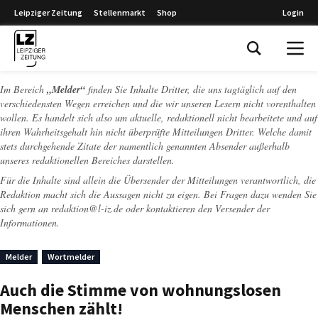
Leipziger Zeitung
Stellenmarkt
Shop
Login
Leipziger Zeitung
Im Bereich
„Melder“
finden Sie Inhalte Dritter, die uns tagtäglich auf den
verschiedensten Wegen erreichen und die wir unseren Lesern nicht vorenthalten
wollen. Es handelt sich also um aktuelle, redaktionell nicht bearbeitete und auf
ihren Wahrheitsgehalt hin nicht überprüfte Mitteilungen Dritter. Welche damit
stets durchgehende Zitate der namentlich genannten Absender außerhalb
unseres redaktionellen Bereiches darstellen.
Für die Inhalte sind allein die Übersender der Mitteilungen verantwortlich, die
Redaktion macht sich die Aussagen nicht zu eigen. Bei Fragen dazu wenden Sie
sich gern an
redaktion@l-iz.de
oder kontaktieren den Versender der
Informationen.
Melder
Wortmelder
Auch die Stimme von wohnungslosen
Menschen zählt!