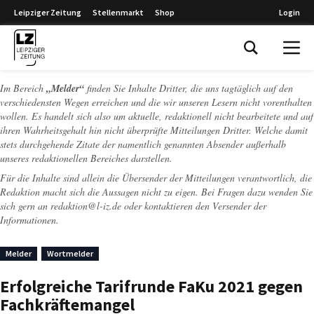
Leipziger Zeitung
Stellenmarkt
Shop
Login
Leipziger Zeitung
Im Bereich
„Melder“
finden Sie Inhalte Dritter, die uns tagtäglich auf den
verschiedensten Wegen erreichen und die wir unseren Lesern nicht vorenthalten
wollen. Es handelt sich also um aktuelle, redaktionell nicht bearbeitete und auf
ihren Wahrheitsgehalt hin nicht überprüfte Mitteilungen Dritter. Welche damit
stets durchgehende Zitate der namentlich genannten Absender außerhalb
unseres redaktionellen Bereiches darstellen.
Für die Inhalte sind allein die Übersender der Mitteilungen verantwortlich, die
Redaktion macht sich die Aussagen nicht zu eigen. Bei Fragen dazu wenden Sie
sich gern an
redaktion@l-iz.de
oder kontaktieren den Versender der
Informationen.
Melder
Wortmelder
Erfolgreiche Tarifrunde FaKu 2021 gegen
Fachkräftemangel