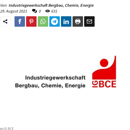
Von
Industriegewerkschaft Bergbau, Chemie, Energie
29. August 2021
0
631
go IG BCE