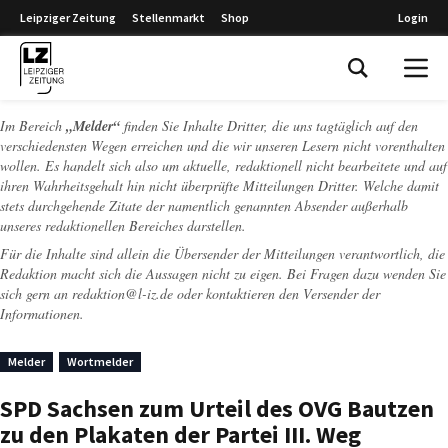
Leipziger Zeitung
Stellenmarkt
Shop
Login
Leipziger Zeitung
Im Bereich
„Melder“
finden Sie Inhalte Dritter, die uns tagtäglich auf den
verschiedensten Wegen erreichen und die wir unseren Lesern nicht vorenthalten
wollen. Es handelt sich also um aktuelle, redaktionell nicht bearbeitete und auf
ihren Wahrheitsgehalt hin nicht überprüfte Mitteilungen Dritter. Welche damit
stets durchgehende Zitate der namentlich genannten Absender außerhalb
unseres redaktionellen Bereiches darstellen.
Für die Inhalte sind allein die Übersender der Mitteilungen verantwortlich, die
Redaktion macht sich die Aussagen nicht zu eigen. Bei Fragen dazu wenden Sie
sich gern an
redaktion@l-iz.de
oder kontaktieren den Versender der
Informationen.
Melder
Wortmelder
SPD Sachsen zum Urteil des OVG Bautzen
zu den Plakaten der Partei III. Weg