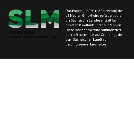
Das Projekt „LZ TV“ (LZ Television) der
LZ Medien GmbH wird gefördert durch
die Sächsische Landesanstalt für
privaten Rundfunk und neue Medien.
Diese Maßnahme wird mitfinanziert
durch Steuermittel auf Grundlage des
vom Sächsischen Landtag
beschlossenen Haushaltes.