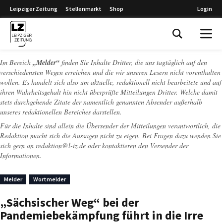
Leipziger Zeitung
Stellenmarkt
Shop
Login
Leipziger Zeitung
Im Bereich
„Melder“
finden Sie Inhalte Dritter, die uns tagtäglich auf den
verschiedensten Wegen erreichen und die wir unseren Lesern nicht vorenthalten
wollen. Es handelt sich also um aktuelle, redaktionell nicht bearbeitete und auf
ihren Wahrheitsgehalt hin nicht überprüfte Mitteilungen Dritter. Welche damit
stets durchgehende Zitate der namentlich genannten Absender außerhalb
unseres redaktionellen Bereiches darstellen.
Für die Inhalte sind allein die Übersender der Mitteilungen verantwortlich, die
Redaktion macht sich die Aussagen nicht zu eigen. Bei Fragen dazu wenden Sie
sich gern an
redaktion@l-iz.de
oder kontaktieren den Versender der
Informationen.
Melder
Wortmelder
„Sächsischer Weg“ bei der
Pandemiebekämpfung führt in die Irre