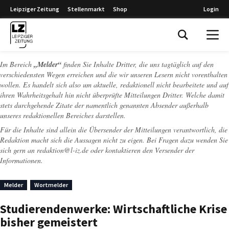
Leipziger Zeitung
Stellenmarkt
Shop
Login
Leipziger Zeitung
Im Bereich
„Melder“
finden Sie Inhalte Dritter, die uns tagtäglich auf den
verschiedensten Wegen erreichen und die wir unseren Lesern nicht vorenthalten
wollen. Es handelt sich also um aktuelle, redaktionell nicht bearbeitete und auf
ihren Wahrheitsgehalt hin nicht überprüfte Mitteilungen Dritter. Welche damit
stets durchgehende Zitate der namentlich genannten Absender außerhalb
unseres redaktionellen Bereiches darstellen.
Für die Inhalte sind allein die Übersender der Mitteilungen verantwortlich, die
Redaktion macht sich die Aussagen nicht zu eigen. Bei Fragen dazu wenden Sie
sich gern an
redaktion@l-iz.de
oder kontaktieren den Versender der
Informationen.
Melder
Wortmelder
Studierendenwerke: Wirtschaftliche Krise
bisher gemeistert