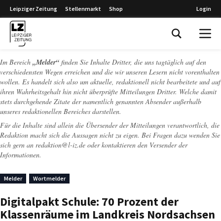
Leipziger Zeitung
Stellenmarkt
Shop
Login
Leipziger Zeitung
Im Bereich
„Melder“
finden Sie Inhalte Dritter, die uns tagtäglich auf den
verschiedensten Wegen erreichen und die wir unseren Lesern nicht vorenthalten
wollen. Es handelt sich also um aktuelle, redaktionell nicht bearbeitete und auf
ihren Wahrheitsgehalt hin nicht überprüfte Mitteilungen Dritter. Welche damit
stets durchgehende Zitate der namentlich genannten Absender außerhalb
unseres redaktionellen Bereiches darstellen.
Für die Inhalte sind allein die Übersender der Mitteilungen verantwortlich, die
Redaktion macht sich die Aussagen nicht zu eigen. Bei Fragen dazu wenden Sie
sich gern an
redaktion@l-iz.de
oder kontaktieren den Versender der
Informationen.
Melder
Wortmelder
Digitalpakt Schule: 70 Prozent der
Klassenräume im Landkreis Nordsachsen