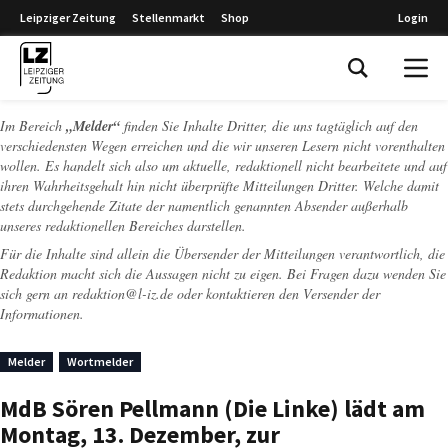
Leipziger Zeitung
Stellenmarkt
Shop
Login
Leipziger Zeitung
Im Bereich
„Melder“
finden Sie Inhalte Dritter, die uns tagtäglich auf den
verschiedensten Wegen erreichen und die wir unseren Lesern nicht vorenthalten
wollen. Es handelt sich also um aktuelle, redaktionell nicht bearbeitete und auf
ihren Wahrheitsgehalt hin nicht überprüfte Mitteilungen Dritter. Welche damit
stets durchgehende Zitate der namentlich genannten Absender außerhalb
unseres redaktionellen Bereiches darstellen.
Für die Inhalte sind allein die Übersender der Mitteilungen verantwortlich, die
Redaktion macht sich die Aussagen nicht zu eigen. Bei Fragen dazu wenden Sie
sich gern an
redaktion@l-iz.de
oder kontaktieren den Versender der
Informationen.
Melder
Wortmelder
MdB Sören Pellmann (Die Linke) lädt am
Montag, 13. Dezember, zur