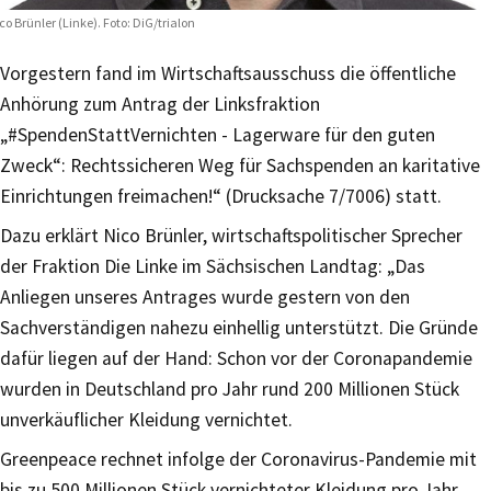
co Brünler (Linke). Foto: DiG/trialon
Vorgestern fand im Wirtschaftsausschuss die öffentliche
Anhörung zum Antrag der Linksfraktion
„#SpendenStattVernichten - Lagerware für den guten
Zweck“: Rechtssicheren Weg für Sachspenden an karitative
Einrichtungen freimachen!“ (Drucksache 7/7006) statt.
Dazu erklärt Nico Brünler, wirtschaftspolitischer Sprecher
der Fraktion Die Linke im Sächsischen Landtag: „Das
Anliegen unseres Antrages wurde gestern von den
Sachverständigen nahezu einhellig unterstützt. Die Gründe
dafür liegen auf der Hand: Schon vor der Coronapandemie
wurden in Deutschland pro Jahr rund 200 Millionen Stück
unverkäuflicher Kleidung vernichtet.
Greenpeace rechnet infolge der Coronavirus-Pandemie mit
bis zu 500 Millionen Stück vernichteter Kleidung pro Jahr.