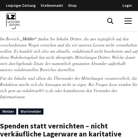
Leipziger Zeitung
Stellenmarkt
Shop
Login
Leipziger Zeitung
Im Bereich
„Melder“
finden Sie Inhalte Dritter, die uns tagtäglich auf den
verschiedensten Wegen erreichen und die wir unseren Lesern nicht vorenthalten
wollen. Es handelt sich also um aktuelle, redaktionell nicht bearbeitete und auf
ihren Wahrheitsgehalt hin nicht überprüfte Mitteilungen Dritter. Welche damit
stets durchgehende Zitate der namentlich genannten Absender außerhalb
unseres redaktionellen Bereiches darstellen.
Für die Inhalte sind allein die Übersender der Mitteilungen verantwortlich, die
Redaktion macht sich die Aussagen nicht zu eigen. Bei Fragen dazu wenden Sie
sich gern an
redaktion@l-iz.de
oder kontaktieren den Versender der
Informationen.
Melder
Wortmelder
Spenden statt vernichten – nicht
verkäufliche Lagerware an karitative