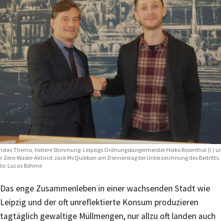
nstes Thema, heitere Stimmung: Leipzigs Ordnungsbürgermeister Heiko Rosenthal (l.) u
r Zero-Waste-Aktivist Jack McQuibban am Donnerstag bei Unterzeichnung des Beitritts.
to: Lucas Böhme
Das enge Zusammenleben in einer wachsenden Stadt wie
Leipzig und der oft unreflektierte Konsum produzieren
tagtäglich gewaltige Müllmengen, nur allzu oft landen auch