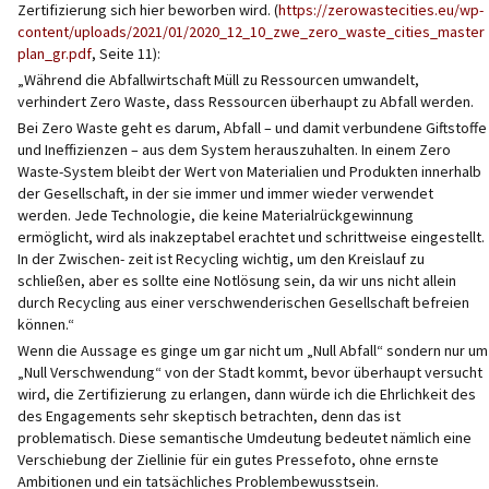
Zertifizierung sich hier beworben wird. (
https://zerowastecities.eu/wp-
content/uploads/2021/01/2020_12_10_zwe_zero_waste_cities_master
plan_gr.pdf
, Seite 11):
„Während die Abfallwirtschaft Müll zu Ressourcen umwandelt,
verhindert Zero Waste, dass Ressourcen überhaupt zu Abfall werden.
Bei Zero Waste geht es darum, Abfall – und damit verbundene Giftstoffe
und Ineffizienzen – aus dem System herauszuhalten. In einem Zero
Waste-System bleibt der Wert von Materialien und Produkten innerhalb
der Gesellschaft, in der sie immer und immer wieder verwendet
werden. Jede Technologie, die keine Materialrückgewinnung
ermöglicht, wird als inakzeptabel erachtet und schrittweise eingestellt.
In der Zwischen- zeit ist Recycling wichtig, um den Kreislauf zu
schließen, aber es sollte eine Notlösung sein, da wir uns nicht allein
durch Recycling aus einer verschwenderischen Gesellschaft befreien
können.“
Wenn die Aussage es ginge um gar nicht um „Null Abfall“ sondern nur um
„Null Verschwendung“ von der Stadt kommt, bevor überhaupt versucht
wird, die Zertifizierung zu erlangen, dann würde ich die Ehrlichkeit des
des Engagements sehr skeptisch betrachten, denn das ist
problematisch. Diese semantische Umdeutung bedeutet nämlich eine
Verschiebung der Ziellinie für ein gutes Pressefoto, ohne ernste
Ambitionen und ein tatsächliches Problembewusstsein.