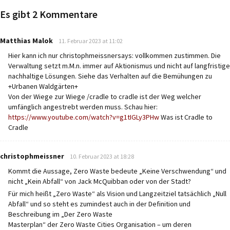
Es gibt 2 Kommentare
says:
Matthias Malok
11. Februar 2023 at 11:02
Hier kann ich nur christophmeissnersays: vollkommen zustimmen. Die
Verwaltung setzt m.M.n. immer auf Aktionismus und nicht auf langfristige
nachhaltige Lösungen. Siehe das Verhalten auf die Bemühungen zu
+Urbanen Waldgärten+
Von der Wiege zur Wiege /cradle to cradle ist der Weg welcher
umfänglich angestrebt werden muss. Schau hier:
https://www.youtube.com/watch?v=g1tIGLy3PHw
Was ist Cradle to
Cradle
says:
christophmeissner
10. Februar 2023 at 18:28
Kommt die Aussage, Zero Waste bedeute „Keine Verschwendung“ und
nicht „Kein Abfall“ von Jack McQuibban oder von der Stadt?
Für mich heißt „Zero Waste“ als Vision und Langzeitziel tatsächlich „Null
Abfall“ und so steht es zumindest auch in der Definition und
Beschreibung im „Der Zero Waste
Masterplan“ der Zero Waste Cities Organisation – um deren