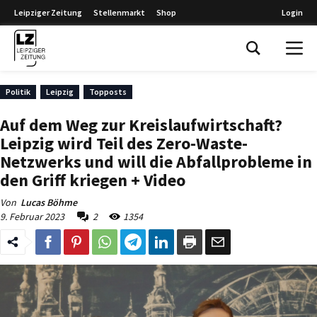
Leipziger Zeitung
Stellenmarkt
Shop
Login
Leipziger Zeitung
Politik
Leipzig
Topposts
Auf dem Weg zur Kreislaufwirtschaft?
Leipzig wird Teil des Zero-Waste-
Netzwerks und will die Abfallprobleme in
den Griff kriegen + Video
Von
Lucas Böhme
9. Februar 2023
2
1354