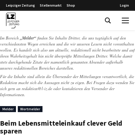
Leipziger Zeitung
Stellenmarkt
Shop
Login
Leipziger Zeitung
Im Bereich
„Melder“
finden Sie Inhalte Dritter, die uns tagtäglich auf den
verschiedensten Wegen erreichen und die wir unseren Lesern nicht vorenthalten
wollen. Es handelt sich also um aktuelle, redaktionell nicht bearbeitete und auf
ihren Wahrheitsgehalt hin nicht überprüfte Mitteilungen Dritter. Welche damit
stets durchgehende Zitate der namentlich genannten Absender außerhalb
unseres redaktionellen Bereiches darstellen.
Für die Inhalte sind allein die Übersender der Mitteilungen verantwortlich, die
Redaktion macht sich die Aussagen nicht zu eigen. Bei Fragen dazu wenden Sie
sich gern an
redaktion@l-iz.de
oder kontaktieren den Versender der
Informationen.
Melder
Wortmelder
Beim Lebensmitteleinkauf clever Geld
sparen