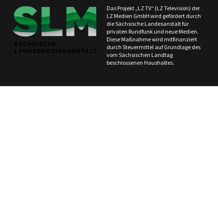
Das Projekt „LZ TV“ (LZ Television) der
LZ Medien GmbH wird gefördert durch
die Sächsische Landesanstalt für
privaten Rundfunk und neue Medien.
Diese Maßnahme wird mitfinanziert
durch Steuermittel auf Grundlage des
vom Sächsischen Landtag
beschlossenen Haushaltes.