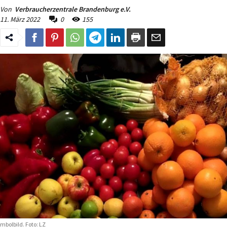
Von
Verbraucherzentrale Brandenburg e.V.
11. März 2022
0
155
mbolbild. Foto: LZ