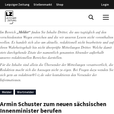
Leipziger Zeitung
Stellenmarkt
Shop
Login
Leipziger Zeitung
Im Bereich
„Melder“
finden Sie Inhalte Dritter, die uns tagtäglich auf den
verschiedensten Wegen erreichen und die wir unseren Lesern nicht vorenthalten
wollen. Es handelt sich also um aktuelle, redaktionell nicht bearbeitete und auf
ihren Wahrheitsgehalt hin nicht überprüfte Mitteilungen Dritter. Welche damit
stets durchgehende Zitate der namentlich genannten Absender außerhalb
unseres redaktionellen Bereiches darstellen.
Für die Inhalte sind allein die Übersender der Mitteilungen verantwortlich, die
Redaktion macht sich die Aussagen nicht zu eigen. Bei Fragen dazu wenden Sie
sich gern an
redaktion@l-iz.de
oder kontaktieren den Versender der
Informationen.
Melder
Wortmelder
Armin Schuster zum neuen sächsischen
Innenminister berufen