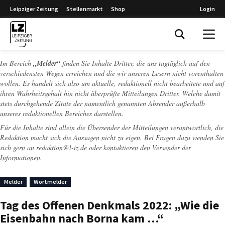
Leipziger Zeitung
Stellenmarkt
Shop
Login
Leipziger Zeitung
Im Bereich
„Melder“
finden Sie Inhalte Dritter, die uns tagtäglich auf den
verschiedensten Wegen erreichen und die wir unseren Lesern nicht vorenthalten
wollen. Es handelt sich also um aktuelle, redaktionell nicht bearbeitete und auf
ihren Wahrheitsgehalt hin nicht überprüfte Mitteilungen Dritter. Welche damit
stets durchgehende Zitate der namentlich genannten Absender außerhalb
unseres redaktionellen Bereiches darstellen.
Für die Inhalte sind allein die Übersender der Mitteilungen verantwortlich, die
Redaktion macht sich die Aussagen nicht zu eigen. Bei Fragen dazu wenden Sie
sich gern an
redaktion@l-iz.de
oder kontaktieren den Versender der
Informationen.
Melder
Wortmelder
Tag des Offenen Denkmals 2022: „Wie die
Eisenbahn nach Borna kam …“