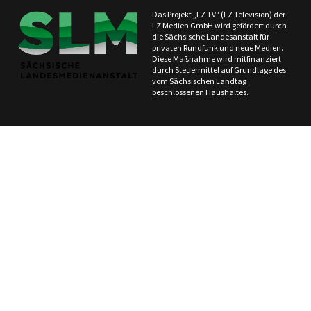
Das Projekt „LZ TV“ (LZ Television) der
LZ Medien GmbH wird gefördert durch
die Sächsische Landesanstalt für
privaten Rundfunk und neue Medien.
Diese Maßnahme wird mitfinanziert
durch Steuermittel auf Grundlage des
vom Sächsischen Landtag
beschlossenen Haushaltes.