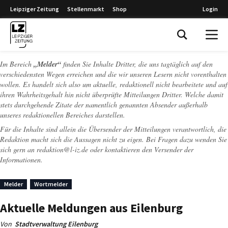
Leipziger Zeitung
Stellenmarkt
Shop
Login
Leipziger Zeitung
Im Bereich
„Melder“
finden Sie Inhalte Dritter, die uns tagtäglich auf den
verschiedensten Wegen erreichen und die wir unseren Lesern nicht vorenthalten
wollen. Es handelt sich also um aktuelle, redaktionell nicht bearbeitete und auf
ihren Wahrheitsgehalt hin nicht überprüfte Mitteilungen Dritter. Welche damit
stets durchgehende Zitate der namentlich genannten Absender außerhalb
unseres redaktionellen Bereiches darstellen.
Für die Inhalte sind allein die Übersender der Mitteilungen verantwortlich, die
Redaktion macht sich die Aussagen nicht zu eigen. Bei Fragen dazu wenden Sie
sich gern an
redaktion@l-iz.de
oder kontaktieren den Versender der
Informationen.
Melder
Wortmelder
Aktuelle Meldungen aus Eilenburg
Von
Stadtverwaltung Eilenburg