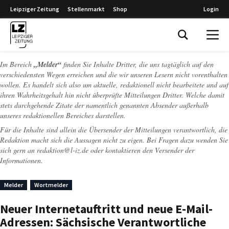
Leipziger Zeitung
Stellenmarkt
Shop
Login
Leipziger Zeitung
Im Bereich
„Melder“
finden Sie Inhalte Dritter, die uns tagtäglich auf den
verschiedensten Wegen erreichen und die wir unseren Lesern nicht vorenthalten
wollen. Es handelt sich also um aktuelle, redaktionell nicht bearbeitete und auf
ihren Wahrheitsgehalt hin nicht überprüfte Mitteilungen Dritter. Welche damit
stets durchgehende Zitate der namentlich genannten Absender außerhalb
unseres redaktionellen Bereiches darstellen.
Für die Inhalte sind allein die Übersender der Mitteilungen verantwortlich, die
Redaktion macht sich die Aussagen nicht zu eigen. Bei Fragen dazu wenden Sie
sich gern an
redaktion@l-iz.de
oder kontaktieren den Versender der
Informationen.
Melder
Wortmelder
Neuer Internetauftritt und neue E-Mail-
Adressen: Sächsische Verantwortliche