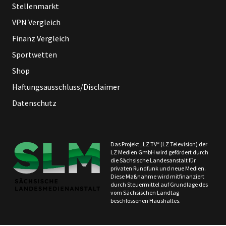
Stellenmarkt
VPN Vergleich
Finanz Vergleich
Sportwetten
Shop
Haftungsausschluss/Disclaimer
Datenschutz
Das Projekt „LZ TV“ (LZ Television) der
LZ Medien GmbH wird gefördert durch
die Sächsische Landesanstalt für
privaten Rundfunk und neue Medien.
Diese Maßnahme wird mitfinanziert
durch Steuermittel auf Grundlage des
vom Sächsischen Landtag
beschlossenen Haushaltes.