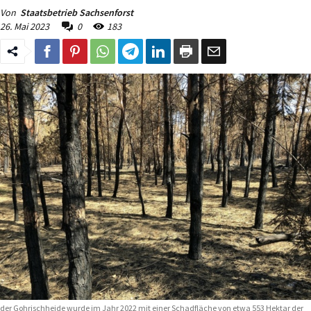
Von
Staatsbetrieb Sachsenforst
26. Mai 2023
0
183
 der Gohrischheide wurde im Jahr 2022 mit einer Schadfläche von etwa 553 Hektar der