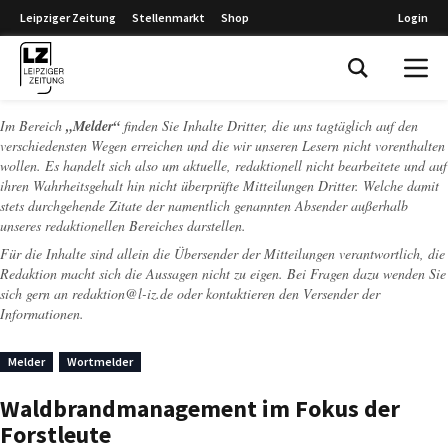
Leipziger Zeitung
Stellenmarkt
Shop
Login
Leipziger Zeitung
Im Bereich
„Melder“
finden Sie Inhalte Dritter, die uns tagtäglich auf den
verschiedensten Wegen erreichen und die wir unseren Lesern nicht vorenthalten
wollen. Es handelt sich also um aktuelle, redaktionell nicht bearbeitete und auf
ihren Wahrheitsgehalt hin nicht überprüfte Mitteilungen Dritter. Welche damit
stets durchgehende Zitate der namentlich genannten Absender außerhalb
unseres redaktionellen Bereiches darstellen.
Für die Inhalte sind allein die Übersender der Mitteilungen verantwortlich, die
Redaktion macht sich die Aussagen nicht zu eigen. Bei Fragen dazu wenden Sie
sich gern an
redaktion@l-iz.de
oder kontaktieren den Versender der
Informationen.
Melder
Wortmelder
Waldbrandmanagement im Fokus der
Forstleute