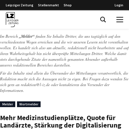
Leipziger Zeitung
Stellenmarkt
Shop
Login
Leipziger Zeitung
Im Bereich
„Melder“
finden Sie Inhalte Dritter, die uns tagtäglich auf den
verschiedensten Wegen erreichen und die wir unseren Lesern nicht vorenthalten
wollen. Es handelt sich also um aktuelle, redaktionell nicht bearbeitete und auf
ihren Wahrheitsgehalt hin nicht überprüfte Mitteilungen Dritter. Welche damit
stets durchgehende Zitate der namentlich genannten Absender außerhalb
unseres redaktionellen Bereiches darstellen.
Für die Inhalte sind allein die Übersender der Mitteilungen verantwortlich, die
Redaktion macht sich die Aussagen nicht zu eigen. Bei Fragen dazu wenden Sie
sich gern an
redaktion@l-iz.de
oder kontaktieren den Versender der
Informationen.
Melder
Wortmelder
Mehr Medizinstudienplätze, Quote für
Landärzte, Stärkung der Digitalisierung