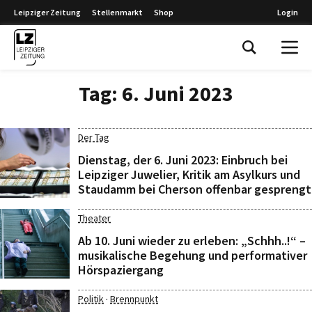
Leipziger Zeitung
Stellenmarkt
Shop
Login
Leipziger Zeitung
Tag:
6. Juni 2023
Der Tag
Dienstag, der 6. Juni 2023: Einbruch bei
Leipziger Juwelier, Kritik am Asylkurs und
Staudamm bei Cherson offenbar gesprengt
Theater
Ab 10. Juni wieder zu erleben: „Schhh..!“ –
musikalische Begehung und performativer
Hörspaziergang
·
Politik
Brennpunkt