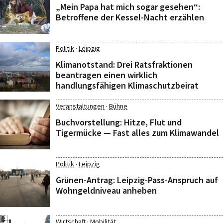
„Mein Papa hat mich sogar gesehen“:
Betroffene der Kessel-Nacht erzählen
·
Politik
Leipzig
Klimanotstand: Drei Ratsfraktionen
beantragen einen wirklich
handlungsfähigen Klimaschutzbeirat
·
Veranstaltungen
Bühne
Buchvorstellung: Hitze, Flut und
Tigermücke — Fast alles zum Klimawandel
·
Politik
Leipzig
Grünen-Antrag: Leipzig-Pass-Anspruch auf
Wohngeldniveau anheben
·
Wirtschaft
Mobilität