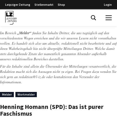
Leipziger Zeitung
Stellenmarkt
Shop
Login
Leipziger Zeitung
Im Bereich
„Melder“
finden Sie Inhalte Dritter, die uns tagtäglich auf den
verschiedensten Wegen erreichen und die wir unseren Lesern nicht vorenthalten
wollen. Es handelt sich also um aktuelle, redaktionell nicht bearbeitete und auf
ihren Wahrheitsgehalt hin nicht überprüfte Mitteilungen Dritter. Welche damit
stets durchgehende Zitate der namentlich genannten Absender außerhalb
unseres redaktionellen Bereiches darstellen.
Für die Inhalte sind allein die Übersender der Mitteilungen verantwortlich, die
Redaktion macht sich die Aussagen nicht zu eigen. Bei Fragen dazu wenden Sie
sich gern an
redaktion@l-iz.de
oder kontaktieren den Versender der
Informationen.
Melder
Wortmelder
Henning Homann (SPD): Das ist purer
Faschismus