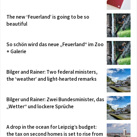
The new ‘Feuerland’ is going to be so
beautiful
So schön wird das neue „Feuerland“ im Zoo
+ Galerie
Bilger and Rainer: Two federal ministers,
the ‘weather’ and light-hearted remarks
Bilger und Rainer: Zwei Bundesminister, das
„Wetter“ und lockere Sprüche
A drop in the ocean for Leipzig’s budget:
the tax on second homes is set to rise from