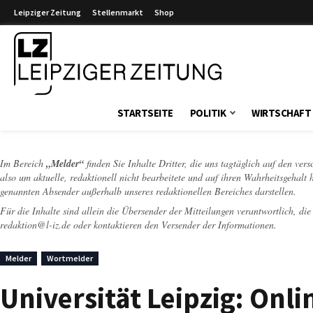
Leipziger Zeitung
Stellenmarkt
Shop
Leipziger Zeitung
STARTSEITE
POLITIK
WIRTSCHAFT
Im Bereich
„Melder“
finden Sie Inhalte Dritter, die uns tagtäglich auf den ver
also um aktuelle, redaktionell nicht bearbeitete und auf ihren Wahrheitsgehalt 
genannten Absender außerhalb unseres redaktionellen Bereiches darstellen.
Für die Inhalte sind allein die Übersender der Mitteilungen verantwortlich, di
redaktion@l-iz.de
oder kontaktieren den Versender der Informationen.
Melder
Wortmelder
Universität Leipzig: Onl