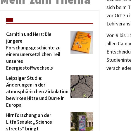
sich beim T
vor Ort zu
Lehrverans
Carnitin und Herz: Die
Von 9 bis 1
jüngere
allen Camp
Forschungsgeschichte zu
Entscheidu
einem unersetzlichen Teil
Studienint
unseres
Energiestoffwechsels
verschiede
Leipziger Studie:
Änderungen in der
atmosphärischen Zirkulation
bewirken Hitze und Dürre in
Europa
Hirnforschung an der
Litfaßsäule: „Science
streets“ bringt