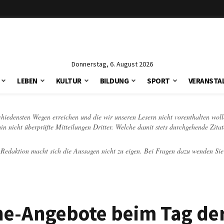
Donnerstag, 6. August 2026
LEBEN
KULTUR
BILDUNG
SPORT
VERANSTA
schiedensten Wegen erreichen und die wir unseren Lesern nicht vorenthalten woll
hin nicht überprüfte Mitteilungen Dritter. Welche damit stets durchgehende Zita
e Redaktion macht sich die Aussagen nicht zu eigen. Bei Fragen dazu wenden Sie
ine-Angebote beim Tag de