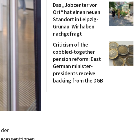
Das „Jobcenter vor
Ort“ hat einen neuen
Standort in Leipzig-
Grünau. Wir haben
nachgefragt
Criticism of the
cobbled-together
pension reform: East
German minister-
presidents receive
backing from the DGB
 der
teressent:innen,