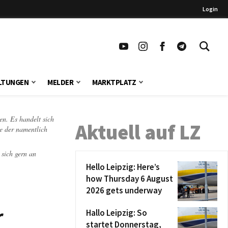
Login
LTUNGEN
MELDER
MARKTPLATZ
en. Es handelt sich
Aktuell auf LZ
te der namentlich
 sich gern an
Hello Leipzig: Here’s
how Thursday 6 August
2026 gets underway
r
Hallo Leipzig: So
startet Donnerstag,