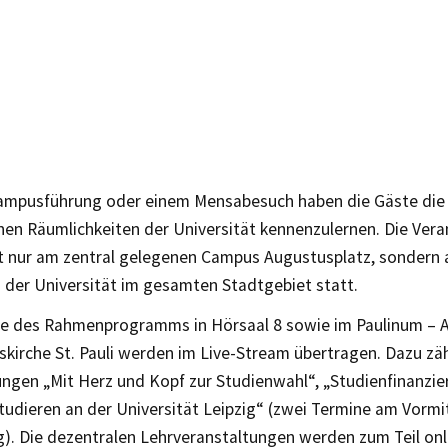
Campusführung oder einem Mensabesuch haben die Gäste die 
nen Räumlichkeiten der Universität kennenzulernen. Die Ver
ht nur am zentral gelegenen Campus Augustusplatz, sondern a
 der Universität im gesamten Stadtgebiet statt.
ge des Rahmenprogramms in Hörsaal 8 sowie im Paulinum – 
skirche St. Pauli werden im Live-Stream übertragen. Dazu zä
ungen „Mit Herz und Kopf zur Studienwahl“, „Studienfinanzi
tudieren an der Universität Leipzig“ (zwei Termine am Vorm
). Die dezentralen Lehrveranstaltungen werden zum Teil onli