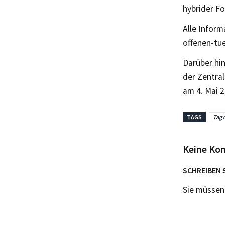
hybrider F
Alle Infor
offenen-tue
Darüber hin
der Zentra
am 4. Mai 
TAGS
Tag 
Keine Ko
SCHREIBEN 
Sie müsse