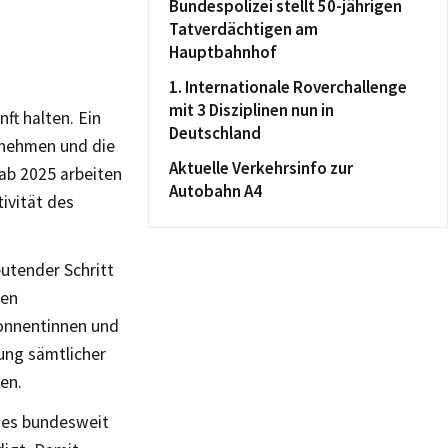
Bundespolizei stellt 50-jährigen
Tatverdächtigen am
Hauptbahnhof
1. Internationale Roverchallenge
mit 3 Disziplinen nun in
ft halten. Ein
Deutschland
ernehmen und die
Aktuelle Verkehrsinfo zur
ab 2025 arbeiten
Autobahn A4
tivität des
utender Schritt
hen
onnentinnen und
ung sämtlicher
en.
nes bundesweit