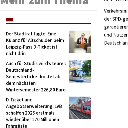
Verkehrsmin
der SPD-gef
garantieren
Der Stadtrat tagte: Eine
und Nutzer
Kulanz für Altschulden beim
Deutschlan
Leipzig-Pass D-Ticket ist
nicht drin
Auch für Studis wird’s teurer:
Deutschland-
Semesterticket kostet ab
dem nächsten
Wintersemester 226,80 Euro
D-Ticket und
Angebotserweiterung: LVB
schaffen 2025 erstmals
wieder über 170 Millionen
Fahrgäste