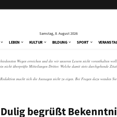
Samstag, 8. August 2026
LEBEN
KULTUR
BILDUNG
SPORT
VERANSTA
schiedensten Wegen erreichen und die wir unseren Lesern nicht vorenthalten woll
hin nicht überprüfte Mitteilungen Dritter. Welche damit stets durchgehende Zita
e Redaktion macht sich die Aussagen nicht zu eigen. Bei Fragen dazu wenden Sie
 Dulig begrüßt Bekenntn