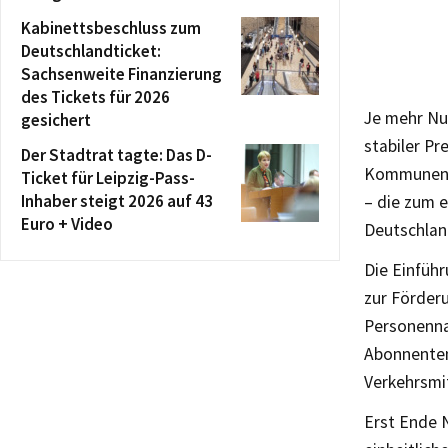
Kabinettsbeschluss zum
Deutschlandticket:
Sachsenweite Finanzierung
des Tickets für 2026
Je mehr Nut
gesichert
stabiler Pr
Der Stadtrat tagte: Das D-
Kommunen. 
Ticket für Leipzig-Pass-
Inhaber steigt 2026 auf 43
– die zum e
Euro + Video
Deutschlan
Die Einfüh
zur Förder
Personenna
Abonnenten
Verkehrsmi
Erst Ende 