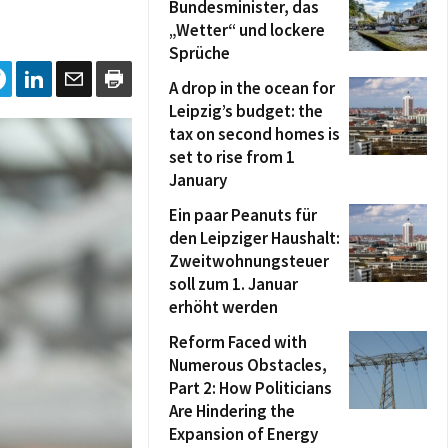
Bundesminister, das
„Wetter“ und lockere
Sprüche
A drop in the ocean for
Leipzig’s budget: the
tax on second homes is
set to rise from 1
January
Ein paar Peanuts für
den Leipziger Haushalt:
Zweitwohnungsteuer
soll zum 1. Januar
erhöht werden
Reform Faced with
Numerous Obstacles,
Part 2: How Politicians
Are Hindering the
Expansion of Energy