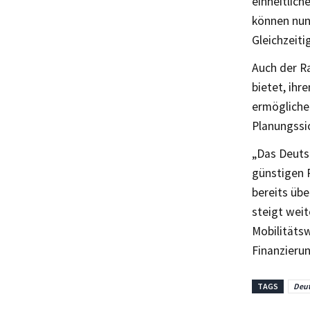
einheitlic
können nun
Gleichzeiti
Auch der R
bietet, ih
ermögliche
Planungssic
„Das Deutsc
günstigen 
bereits üb
steigt weit
Mobilitätsw
Finanzierun
TAGS
Deut