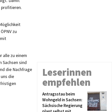
digt. Damit
profitieren.
Möglichkeit
m ÖPNV zu
amit
r alle zu einem
n Sachsen sind
Leserinnen
und die Nachfrage
 uns die
empfehlen
fristigen
Antragsstau beim
Wohngeld in Sachsen:
Sächsische Regierung
plant selbst mit