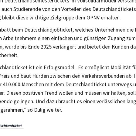
hen Deutschlandsemestertickets im Vollsolidarmodell verstän
 auch Studierende von den Vorteilen des Deutschlandtickets 
g bleibt diese wichtige Zielgruppe dem ÖPNV erhalten.
abatt beim Deutschlandjobticket, welches Unternehmen die 
ren Arbeitnehmern einen einfachen und günstigen Zugang zu
n, wurde bis Ende 2025 verlängert und bietet den Kunden d
herheit.
hlandticket ist ein Erfolgsmodell. Es ermöglicht Mobilität fü
Preis und baut Hürden zwischen den Verkehrsverbünden ab. I
er 410.000 Menschen mit dem Deutschlandticket unterwegs 
er. Diesen positiven Trend wollen und müssen wir halten, soll
ende gelingen. Und dazu braucht es einen verlässlichen lang
gsrahmen,“ so Dulig weiter.
schlandticket