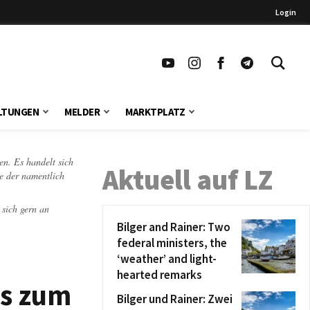
Login
LTUNGEN
MELDER
MARKTPLATZ
en. Es handelt sich
Aktuell auf LZ
te der namentlich
 sich gern an
Bilger and Rainer: Two
federal ministers, the
‘weather’ and light-
hearted remarks
is zum
Bilger und Rainer: Zwei