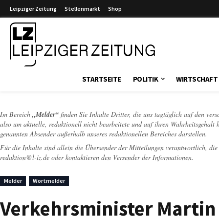
Leipziger Zeitung
Stellenmarkt
Shop
Leipziger Zeitung
STARTSEITE
POLITIK
WIRTSCHAFT
Im Bereich
„Melder“
finden Sie Inhalte Dritter, die uns tagtäglich auf den ver
also um aktuelle, redaktionell nicht bearbeitete und auf ihren Wahrheitsgehalt 
genannten Absender außerhalb unseres redaktionellen Bereiches darstellen.
Für die Inhalte sind allein die Übersender der Mitteilungen verantwortlich, di
redaktion@l-iz.de
oder kontaktieren den Versender der Informationen.
Melder
Wortmelder
Verkehrsminister Martin