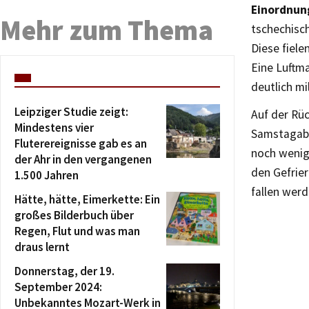
Einordnun
Mehr zum Thema
tschechisc
Diese fiele
Eine Luftm
deutlich mi
Leipziger Studie zeigt:
Auf der Rü
Mindestens vier
Samstagabe
Fluterereignisse gab es an
noch wenig
der Ahr in den vergangenen
den Gefrie
1.500 Jahren
fallen werd
Hätte, hätte, Eimerkette: Ein
großes Bilderbuch über
Regen, Flut und was man
draus lernt
Donnerstag, der 19.
September 2024:
Unbekanntes Mozart-Werk in