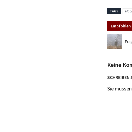
TAGS
Hoc
Empfohlen 
Fra
Keine Ko
SCHREIBEN 
Sie müsse