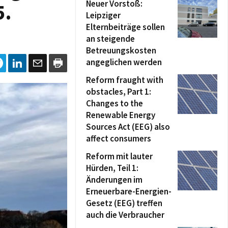
Neuer Vorstoß:
5.
Leipziger
Elternbeiträge sollen
an steigende
Betreuungskosten
angeglichen werden
Reform fraught with
obstacles, Part 1:
Changes to the
Renewable Energy
Sources Act (EEG) also
affect consumers
Reform mit lauter
Hürden, Teil 1:
Änderungen im
Erneuerbare-Energien-
Gesetz (EEG) treffen
auch die Verbraucher