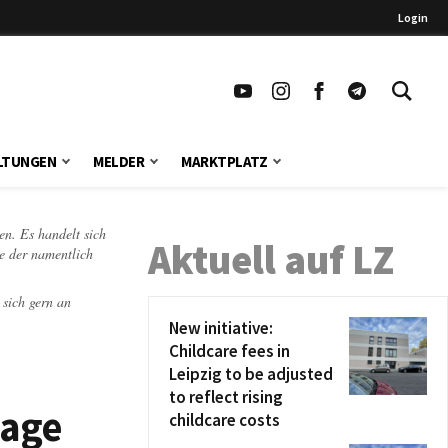
Login
LTUNGEN
MELDER
MARKTPLATZ
en. Es handelt sich
Aktuell auf LZ
te der namentlich
 sich gern an
New initiative:
Childcare fees in
Leipzig to be adjusted
to reflect rising
sage
childcare costs