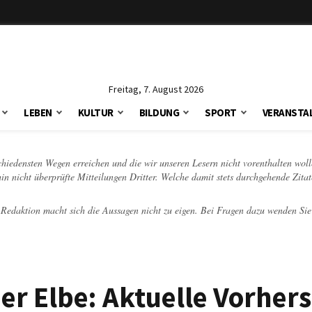
Freitag, 7. August 2026
LEBEN
KULTUR
BILDUNG
SPORT
VERANSTA
schiedensten Wegen erreichen und die wir unseren Lesern nicht vorenthalten woll
hin nicht überprüfte Mitteilungen Dritter. Welche damit stets durchgehende Zita
e Redaktion macht sich die Aussagen nicht zu eigen. Bei Fragen dazu wenden Sie
er Elbe: Aktuelle Vorher