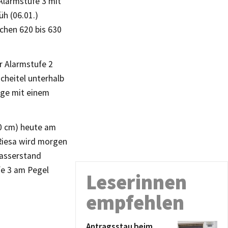
Alarmstufe 3 mit
h (06.01.)
chen 620 bis 630
r Alarmstufe 2
cheitel unterhalb
age mit einem
00 cm) heute am
Riesa wird morgen
Wasserstand
fe 3 am Pegel
Leserinnen
empfehlen
Antragsstau beim