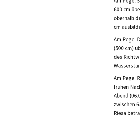
Am Pegel S
600 cm über
oberhalb d
cm ausbild
Am Pegel D
(500 cm) üb
des Richtwe
Wasserstan
Am Pegel R
frühen Nac
Abend (06.
zwischen 6
Riesa betr