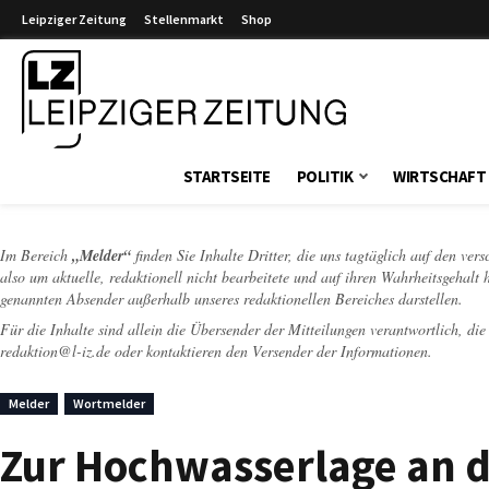
Leipziger Zeitung
Stellenmarkt
Shop
Leipziger Zeitung
STARTSEITE
POLITIK
WIRTSCHAFT
Im Bereich
„Melder“
finden Sie Inhalte Dritter, die uns tagtäglich auf den ver
also um aktuelle, redaktionell nicht bearbeitete und auf ihren Wahrheitsgehalt 
genannten Absender außerhalb unseres redaktionellen Bereiches darstellen.
Für die Inhalte sind allein die Übersender der Mitteilungen verantwortlich, di
redaktion@l-iz.de
oder kontaktieren den Versender der Informationen.
Melder
Wortmelder
Zur Hochwasserlage an d