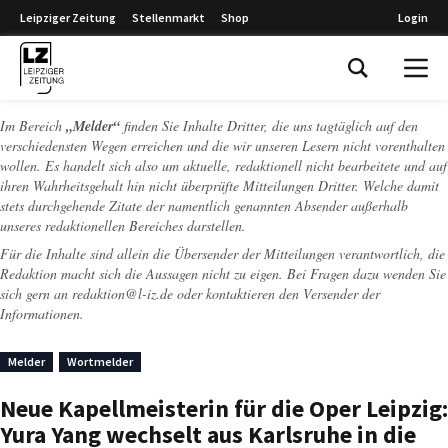
Leipziger Zeitung
Stellenmarkt
Shop
Login
Leipziger Zeitung
Im Bereich
„Melder“
finden Sie Inhalte Dritter, die uns tagtäglich auf den
verschiedensten Wegen erreichen und die wir unseren Lesern nicht vorenthalten
wollen. Es handelt sich also um aktuelle, redaktionell nicht bearbeitete und auf
ihren Wahrheitsgehalt hin nicht überprüfte Mitteilungen Dritter. Welche damit
stets durchgehende Zitate der namentlich genannten Absender außerhalb
unseres redaktionellen Bereiches darstellen.
Für die Inhalte sind allein die Übersender der Mitteilungen verantwortlich, die
Redaktion macht sich die Aussagen nicht zu eigen. Bei Fragen dazu wenden Sie
sich gern an
redaktion@l-iz.de
oder kontaktieren den Versender der
Informationen.
Melder
Wortmelder
Neue Kapellmeisterin für die Oper Leipzig:
Yura Yang wechselt aus Karlsruhe in die