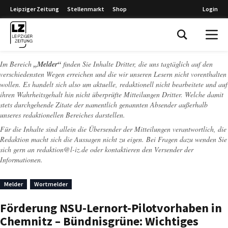
Leipziger Zeitung
Stellenmarkt
Shop
Login
Leipziger Zeitung
Im Bereich
„Melder“
finden Sie Inhalte Dritter, die uns tagtäglich auf den
verschiedensten Wegen erreichen und die wir unseren Lesern nicht vorenthalten
wollen. Es handelt sich also um aktuelle, redaktionell nicht bearbeitete und auf
ihren Wahrheitsgehalt hin nicht überprüfte Mitteilungen Dritter. Welche damit
stets durchgehende Zitate der namentlich genannten Absender außerhalb
unseres redaktionellen Bereiches darstellen.
Für die Inhalte sind allein die Übersender der Mitteilungen verantwortlich, die
Redaktion macht sich die Aussagen nicht zu eigen. Bei Fragen dazu wenden Sie
sich gern an
redaktion@l-iz.de
oder kontaktieren den Versender der
Informationen.
Melder
Wortmelder
Förderung NSU-Lernort-Pilotvorhaben in
Chemnitz – Bündnisgrüne: Wichtiges