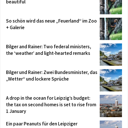
beautiful
So schön wird das neue „Feuerland“ im Zoo
+ Galerie
Bilger and Rainer: Two federal ministers,
the ‘weather’ and light-hearted remarks
Bilger und Rainer: Zwei Bundesminister, das
„Wetter“ und lockere Sprüche
A drop in the ocean for Leipzig’s budget:
the tax on second homes is set to rise from
1 January
Ein paar Peanuts für den Leipziger