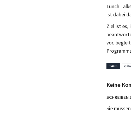
Lunch Talk
ist dabei 
Ziel ist es
beantworte
vor, beglei
Programms 
TAGS
Glei
Keine Ko
SCHREIBEN 
Sie müsse