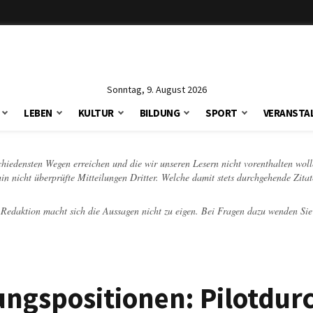
Sonntag, 9. August 2026
LEBEN
KULTUR
BILDUNG
SPORT
VERANSTA
schiedensten Wegen erreichen und die wir unseren Lesern nicht vorenthalten woll
hin nicht überprüfte Mitteilungen Dritter. Welche damit stets durchgehende Zita
e Redaktion macht sich die Aussagen nicht zu eigen. Bei Fragen dazu wenden Sie
ngspositionen: Pilotdurc