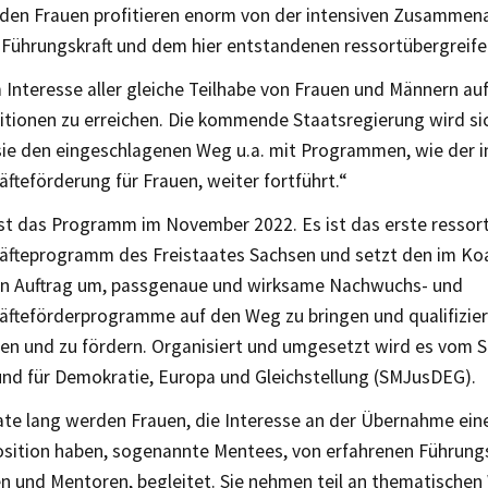
den Frauen profitieren enorm von der intensiven Zusammenar
 Führungskraft und dem hier entstandenen ressortübergreif
m Interesse aller gleiche Teilhabe von Frauen und Männern au
ositionen zu erreichen. Die kommende Staatsregierung wird s
sie den eingeschlagenen Weg u.a. mit Programmen, wie der i
fteförderung für Frauen, weiter fortführt.“
ist das Programm im November 2022. Es ist das erste ressor
äfteprogramm des Freistaates Sachsen und setzt den im Koa
en Auftrag um, passgenaue und wirksame Nachwuchs- und
äfteförderprogramme auf den Weg zu bringen und qualifizier
en und zu fördern. Organisiert und umgesetzt wird es vom 
 und für Demokratie, Europa und Gleichstellung (SMJusDEG).
te lang werden Frauen, die Interesse an der Übernahme ein
sition haben, sogenannte Mentees, von erfahrenen Führungs
n und Mentoren, begleitet. Sie nehmen teil an thematischen