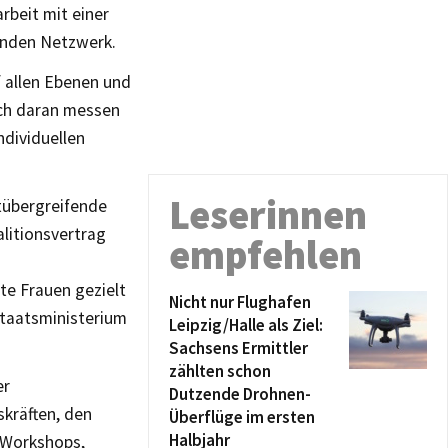
beit mit einer
enden Netzwerk.
f allen Ebenen und
ich daran messen
ndividuellen
Leserinnen
tübergreifende
litionsvertrag
empfehlen
te Frauen gezielt
Nicht nur Flughafen
Staatsministerium
Leipzig/Halle als Ziel:
Sachsens Ermittler
zählten schon
er
Dutzende Drohnen-
kräften, den
Überflüge im ersten
Halbjahr
 Workshops,