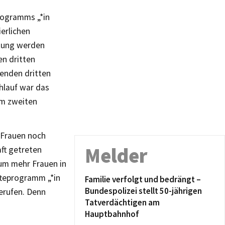
rogramms „*in
ierlichen
ltung werden
n dritten
enden dritten
hlauf war das
Im zweiten
d Frauen noch
Melder
ft getreten
um mehr Frauen in
fteprogramm „*in
Familie verfolgt und bedrängt –
Bundespolizei stellt 50-jährigen
erufen. Denn
Tatverdächtigen am
Hauptbahnhof