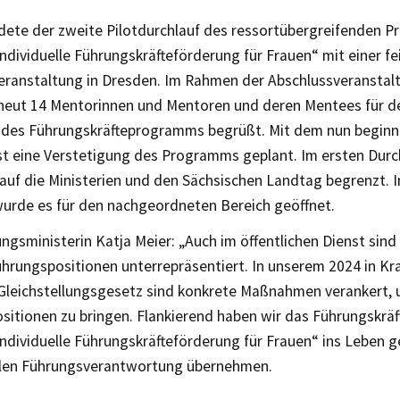
dete der zweite Pilotdurchlauf des ressortübergreifenden P
ndividuelle Führungskräfteförderung für Frauen“ mit einer fe
eranstaltung in Dresden. Im Rahmen der Abschlussveransta
rneut 14 Mentorinnen und Mentoren und deren Mentees für de
des Führungskräfteprogramms begrüßt. Mit dem nun beginn
ist eine Verstetigung des Programms geplant. Im ersten Durc
uf die Ministerien und den Sächsischen Landtag begrenzt. 
wurde es für den nachgeordneten Bereich geöffnet.
ungsministerin Katja Meier: „Auch im öffentlichen Dienst sin
hrungspositionen unterrepräsentiert. In unserem 2024 in Kra
leichstellungsgesetz sind konkrete Maßnahmen verankert, 
sitionen zu bringen. Flankierend haben wir das Führungskrä
ndividuelle Führungskräfteförderung für Frauen“ ins Leben g
len Führungsverantwortung übernehmen.