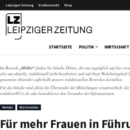
Leipziger Zeitung
Stellenmarkt
Shop
Leipziger Zeitung
STARTSEITE
POLITIK
WIRTSCHAFT
Im Bereich
„Melder“
finden Sie Inhalte Dritter, die uns tagtäglich auf den ver
also um aktuelle, redaktionell nicht bearbeitete und auf ihren Wahrheitsgehalt 
genannten Absender außerhalb unseres redaktionellen Bereiches darstellen.
Für die Inhalte sind allein die Übersender der Mitteilungen verantwortlich, di
redaktion@l-iz.de
oder kontaktieren den Versender der Informationen.
Melder
Wortmelder
Für mehr Frauen in Führu