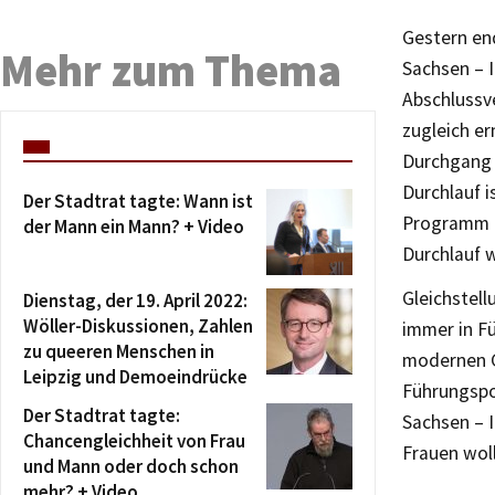
Gestern en
Mehr zum Thema
Sachsen – I
Abschlussv
zugleich e
Durchgang 
Durchlauf 
Der Stadtrat tagte: Wann ist
Programm a
der Mann ein Mann? + Video
Durchlauf 
Gleichstell
Dienstag, der 19. April 2022:
Wöller-Diskussionen, Zahlen
immer in Fü
zu queeren Menschen in
modernen G
Leipzig und Demoeindrücke
Führungspo
Der Stadtrat tagte:
Sachsen – I
Chancengleichheit von Frau
Frauen wol
und Mann oder doch schon
mehr? + Video