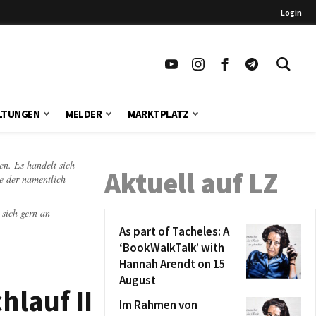
Login
LTUNGEN
MELDER
MARKTPLATZ
en. Es handelt sich
Aktuell auf LZ
te der namentlich
 sich gern an
As part of Tacheles: A
‘BookWalkTalk’ with
Hannah Arendt on 15
August
hlauf II
Im Rahmen von