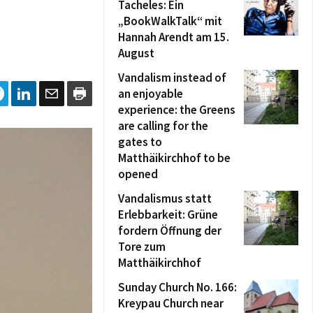
Tacheles: Ein
„BookWalkTalk“ mit
Hannah Arendt am 15.
August
Vandalism instead of
an enjoyable
experience: the Greens
are calling for the
gates to
Matthäikirchhof to be
opened
Vandalismus statt
Erlebbarkeit: Grüne
fordern Öffnung der
Tore zum
Matthäikirchhof
Sunday Church No. 166:
Kreypau Church near