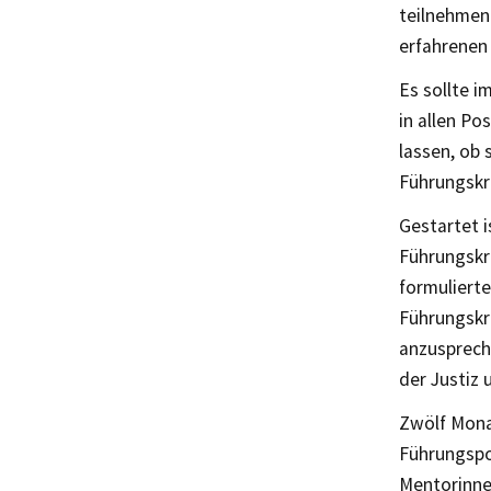
teilnehmen
erfahrenen
Es sollte i
in allen P
lassen, ob 
Führungskrä
Gestartet 
Führungskr
formuliert
Führungskr
anzusprech
der Justiz
Zwölf Mona
Führungspo
Mentorinne