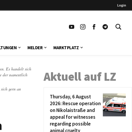
Login
LTUNGEN
MELDER
MARKTPLATZ
en. Es handelt sich
Aktuell auf LZ
te der namentlich
 sich gern an
Thursday, 6 August
2026: Rescue operation
on Nikolaistraße and
appeal for witnesses
n
regarding possible
animal cruelty