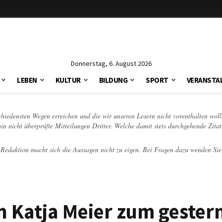
Donnerstag, 6. August 2026
LEBEN
KULTUR
BILDUNG
SPORT
VERANSTA
schiedensten Wegen erreichen und die wir unseren Lesern nicht vorenthalten woll
hin nicht überprüfte Mitteilungen Dritter. Welche damit stets durchgehende Zita
e Redaktion macht sich die Aussagen nicht zu eigen. Bei Fragen dazu wenden Sie
n Katja Meier zum gester