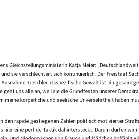
ns Gleichstellungsministerin Katja Meier: „Deutschlandweit 
und sie verschlechtert sich kontinuierlich. Der Freistaat Sach
e Ausnahme. Geschlechtsspezifische Gewalt ist ein gesamtges
e geht uns alle an, weil sie die Grundfesten unserer Demokr
m meine körperliche und seelische Unversehrtheit haben mus
n den rapide gestiegenen Zahlen politisch motivierter Straf
s hier eine perfide Taktik dahintersteckt. Darum dürfen wir n
lein- und Niedermachen von Frauen und Mädchen hoffähig wi