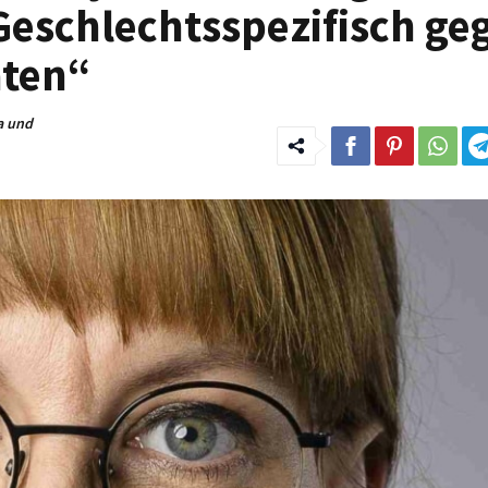
Geschlechtsspezifisch ge
aten“
a und