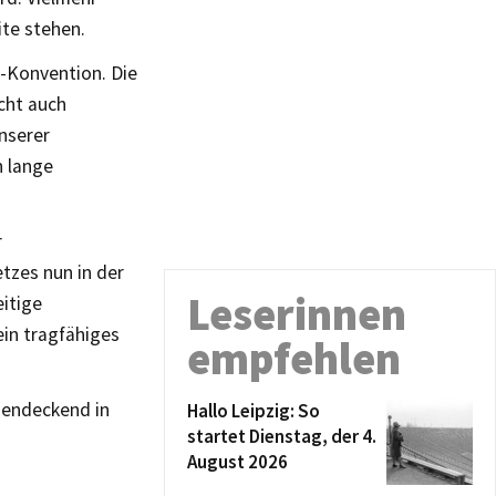
ite stehen.
l-Konvention. Die
cht auch
unserer
n lange
r
tzes nun in der
Leserinnen
eitige
in tragfähiges
empfehlen
hendeckend in
Hallo Leipzig: So
startet Dienstag, der 4.
August 2026