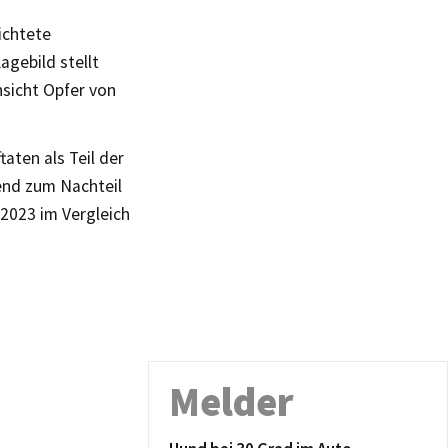
ichtete
agebild stellt
nsicht Opfer von
aten als Teil der
gend zum Nachteil
 2023 im Vergleich
Melder