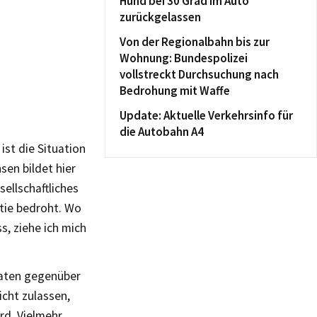
Hund bei 30 Grad im Auto
zurückgelassen
Von der Regionalbahn bis zur
Wohnung: Bundespolizei
vollstreckt Durchsuchung nach
Bedrohung mit Waffe
Update: Aktuelle Verkehrsinfo für
die Autobahn A4
ist die Situation
sen bildet hier
ellschaftliches
atie bedroht. Wo
s, ziehe ich mich
taten gegenüber
icht zulassen,
rd. Vielmehr