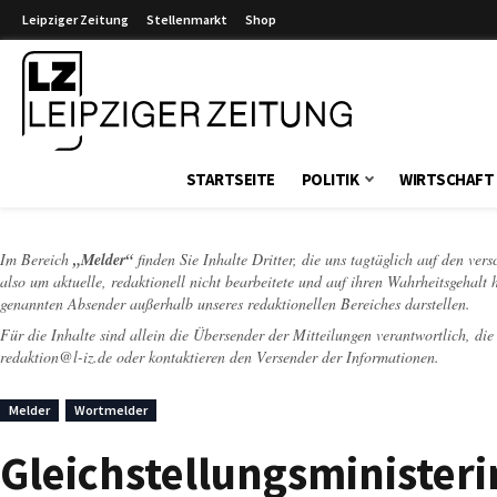
Leipziger Zeitung
Stellenmarkt
Shop
Leipziger Zeitung
STARTSEITE
POLITIK
WIRTSCHAFT
Im Bereich
„Melder“
finden Sie Inhalte Dritter, die uns tagtäglich auf den ver
also um aktuelle, redaktionell nicht bearbeitete und auf ihren Wahrheitsgehalt 
genannten Absender außerhalb unseres redaktionellen Bereiches darstellen.
Für die Inhalte sind allein die Übersender der Mitteilungen verantwortlich, di
redaktion@l-iz.de
oder kontaktieren den Versender der Informationen.
Melder
Wortmelder
Gleichstellungsministeri