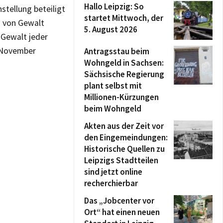
Hallo Leipzig: So
stellung beteiligt
startet Mittwoch, der
g von Gewalt
5. August 2026
 Gewalt jeder
 November
Antragsstau beim
Wohngeld in Sachsen:
Sächsische Regierung
plant selbst mit
Millionen-Kürzungen
beim Wohngeld
Akten aus der Zeit vor
den Eingemeindungen:
Historische Quellen zu
Leipzigs Stadtteilen
sind jetzt online
recherchierbar
Das „Jobcenter vor
Ort“ hat einen neuen