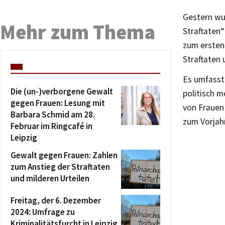
Gestern wu
Mehr zum Thema
Straftaten“
zum ersten 
Straftaten
Es umfasst 
Die (un-)verborgene Gewalt
politisch m
gegen Frauen: Lesung mit
von Frauen 
Barbara Schmid am 28.
zum Vorjah
Februar im Ringcafé in
Leipzig
Gewalt gegen Frauen: Zahlen
zum Anstieg der Straftaten
und milderen Urteilen
Freitag, der 6. Dezember
2024: Umfrage zu
Kriminalitätsfurcht in Leipzig