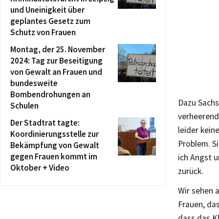
und Uneinigkeit über
geplantes Gesetz zum
Schutz von Frauen
Montag, der 25. November
2024: Tag zur Beseitigung
von Gewalt an Frauen und
bundesweite
Bombendrohungen an
Dazu Sachse
Schulen
verheerend 
Der Stadtrat tagte:
leider kein
Koordinierungsstelle zur
Problem. Si
Bekämpfung von Gewalt
gegen Frauen kommt im
ich Angst u
Oktober + Video
zurück.
Wir sehen a
Frauen, das
dass das K