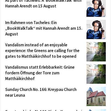
As part of Tacheles: A ‘BookWalkTalk’ with
Hannah Arendt on 15 August
Im Rahmen von Tacheles: Ein
„BookWalkTalk“ mit Hannah Arendt am 15.
August
Vandalism instead of an enjoyable
experience: the Greens are calling for the
gates to Matthäikirchhof to be opened
Vandalismus statt Erlebbarkeit: Grüne
fordern Öffnung der Tore zum
Matthäikirchhof
Sunday Church No. 166: Kreypau Church
near Leuna