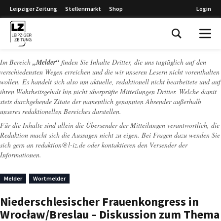
Leipziger Zeitung
Stellenmarkt
Shop
Login
Leipziger Zeitung
Im Bereich
„Melder“
finden Sie Inhalte Dritter, die uns tagtäglich auf den
verschiedensten Wegen erreichen und die wir unseren Lesern nicht vorenthalten
wollen. Es handelt sich also um aktuelle, redaktionell nicht bearbeitete und auf
ihren Wahrheitsgehalt hin nicht überprüfte Mitteilungen Dritter. Welche damit
stets durchgehende Zitate der namentlich genannten Absender außerhalb
unseres redaktionellen Bereiches darstellen.
Für die Inhalte sind allein die Übersender der Mitteilungen verantwortlich, die
Redaktion macht sich die Aussagen nicht zu eigen. Bei Fragen dazu wenden Sie
sich gern an
redaktion@l-iz.de
oder kontaktieren den Versender der
Informationen.
Melder
Wortmelder
Niederschlesischer Frauenkongress in
Wrocław/Breslau – Diskussion zum Thema