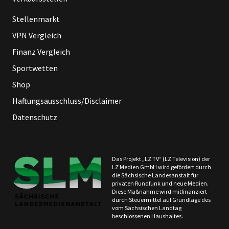
Stellenmarkt
VPN Vergleich
Finanz Vergleich
Sportwetten
Shop
Haftungsausschluss/Disclaimer
Datenschutz
Das Projekt „LZ TV“ (LZ Television) der
LZ Medien GmbH wird gefördert durch
die Sächsische Landesanstalt für
privaten Rundfunk und neue Medien.
Diese Maßnahme wird mitfinanziert
durch Steuermittel auf Grundlage des
vom Sächsischen Landtag
beschlossenen Haushaltes.