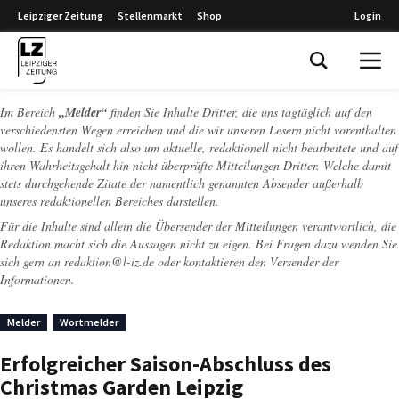
Leipziger Zeitung
Stellenmarkt
Shop
Login
Leipziger Zeitung
Im Bereich
„Melder“
finden Sie Inhalte Dritter, die uns tagtäglich auf den
verschiedensten Wegen erreichen und die wir unseren Lesern nicht vorenthalten
wollen. Es handelt sich also um aktuelle, redaktionell nicht bearbeitete und auf
ihren Wahrheitsgehalt hin nicht überprüfte Mitteilungen Dritter. Welche damit
stets durchgehende Zitate der namentlich genannten Absender außerhalb
unseres redaktionellen Bereiches darstellen.
Für die Inhalte sind allein die Übersender der Mitteilungen verantwortlich, die
Redaktion macht sich die Aussagen nicht zu eigen. Bei Fragen dazu wenden Sie
sich gern an
redaktion@l-iz.de
oder kontaktieren den Versender der
Informationen.
Melder
Wortmelder
Erfolgreicher Saison-Abschluss des
Christmas Garden Leipzig