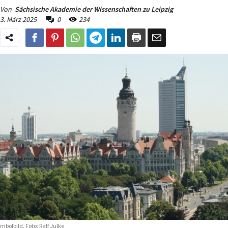
Von
Sächsische Akademie der Wissenschaften zu Leipzig
3. März 2025
0
234
mbolbild. Foto: Ralf Julke