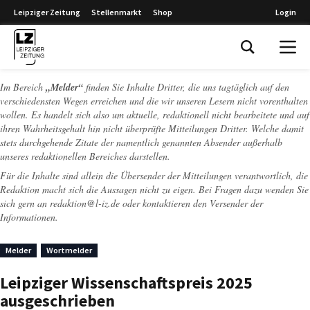
Leipziger Zeitung
Stellenmarkt
Shop
Login
Leipziger Zeitung
Im Bereich
„Melder“
finden Sie Inhalte Dritter, die uns tagtäglich auf den
verschiedensten Wegen erreichen und die wir unseren Lesern nicht vorenthalten
wollen. Es handelt sich also um aktuelle, redaktionell nicht bearbeitete und auf
ihren Wahrheitsgehalt hin nicht überprüfte Mitteilungen Dritter. Welche damit
stets durchgehende Zitate der namentlich genannten Absender außerhalb
unseres redaktionellen Bereiches darstellen.
Für die Inhalte sind allein die Übersender der Mitteilungen verantwortlich, die
Redaktion macht sich die Aussagen nicht zu eigen. Bei Fragen dazu wenden Sie
sich gern an
redaktion@l-iz.de
oder kontaktieren den Versender der
Informationen.
Melder
Wortmelder
Leipziger Wissenschaftspreis 2025
ausgeschrieben