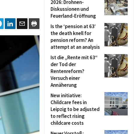
2026: Drohnen-
Diskussionen und
Feuerland-Eröffnung
Is the ‘pension at 63’
the death knell for
pension reform? An
attempt at an analysis
Ist die „Rente mit 63“
der Tod der
Rentenreform?
Versuch einer
Annäherung
New initiative:
Childcare fees in
Leipzig to be adjusted
to reflect rising
childcare costs
Neuer Vorstoß: