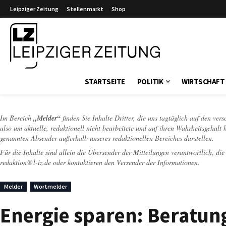
Leipziger Zeitung
Stellenmarkt
Shop
Leipziger Zeitung
STARTSEITE
POLITIK
WIRTSCHAFT
Im Bereich
„Melder“
finden Sie Inhalte Dritter, die uns tagtäglich auf den ver
also um aktuelle, redaktionell nicht bearbeitete und auf ihren Wahrheitsgehalt 
genannten Absender außerhalb unseres redaktionellen Bereiches darstellen.
Für die Inhalte sind allein die Übersender der Mitteilungen verantwortlich, di
redaktion@l-iz.de
oder kontaktieren den Versender der Informationen.
Melder
Wortmelder
Energie sparen: Beratun