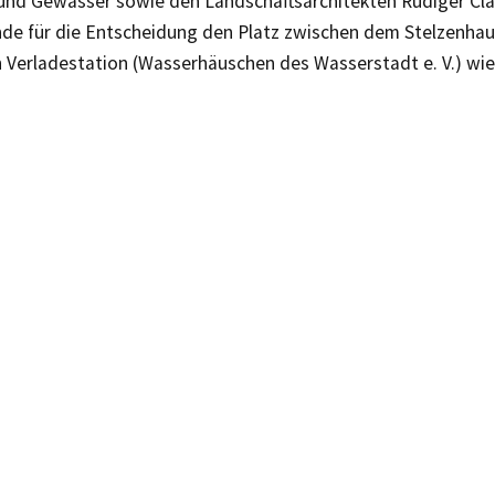
und Gewässer sowie den Landschaftsarchitekten Rüdiger Cla
e für die Entscheidung den Platz zwischen dem Stelzenhau
 Verladestation (Wasserhäuschen des Wasserstadt e. V.) wi