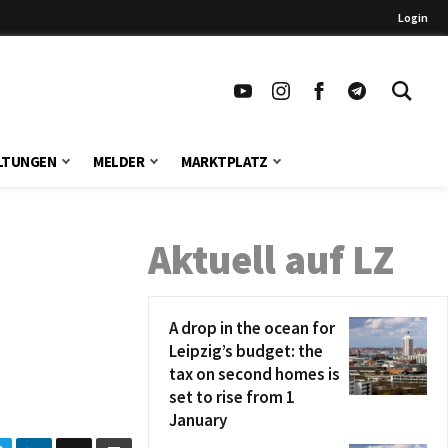
Login
LTUNGEN
MELDER
MARKTPLATZ
Aktuell auf LZ
A drop in the ocean for
Leipzig’s budget: the
tax on second homes is
set to rise from 1
January