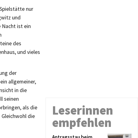
Spielstätte nur
gwitz und
 Nacht ist ein
n
teine des
enhaus, und vieles
gung der
ein allgemeiner,
sicht in die
l seinen
Leserinnen
rbringen, als die
. Gleichwohl die
empfehlen
Antragsstau beim