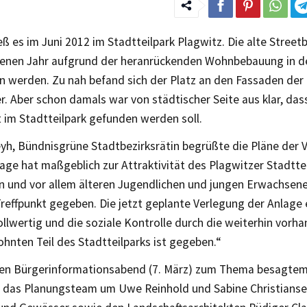
eß es im Juni 2012 im Stadtteilpark Plagwitz. Die alte Stree
enen Jahr aufgrund der heranrückenden Wohnbebauung in de
n werden. Zu nah befand sich der Platz an den Fassaden der
. Aber schon damals war von städtischer Seite aus klar, das
 im Stadtteilpark gefunden werden soll.
eyh, Bündnisgrüne Stadtbezirksrätin begrüßte die Pläne der 
lage hat maßgeblich zur Attraktivität des Plagwitzer Stadtte
n und vor allem älteren Jugendlichen und jungen Erwachsen
reffpunkt gegeben. Die jetzt geplante Verlegung der Anlage 
llwertig und die soziale Kontrolle durch die weiterhin vorh
hnten Teil des Stadtteilparks ist gegeben.“
ten Bürgerinformationsabend (7. März) zum Thema besagtem
e das Planungsteam um Uwe Reinhold und Sabine Christians