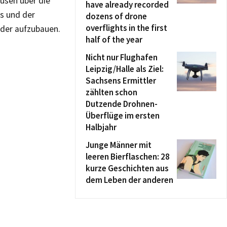
usen über die
have already recorded
s und der
dozens of drone
overflights in the first
eder aufzubauen.
half of the year
Nicht nur Flughafen
Leipzig/Halle als Ziel:
Sachsens Ermittler
zählten schon
Dutzende Drohnen-
Überflüge im ersten
Halbjahr
Junge Männer mit
leeren Bierflaschen: 28
kurze Geschichten aus
dem Leben der anderen