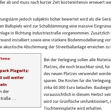
ler ab und muss nach kurzer Zeit kostenintensiv erneuert w
zungslärm jedoch subjektiv höher bewertet wird als die Ger
hen Ballspiels wird zur Schalldämmung eine massive Eingrünu
anlage in Richtung Industriestraße vorgenommen. Zusätzlich 
zwand installiert sowie eine stärkere Bodenmodellierung 
e akustische Abschirmung der Streetballanlage erreichen zu
Thema:
Bei der Verlegung sollen alle Materia
Platzes, die noch brauchbar sind, für
lpark Plagwitz:
des neuen Platzes verwendet werde
l soll weiter
sparen. Die Kosten für die Verlegung
sein
zirka 60.000 Euro belaufen. Baubegi
n der
voraussichtlich in diesem Herbst sein
straße …
wird zur Grünfläche umfunktioniert, 
Tischtennisplatte wird erhalten.