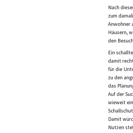
Nach diesem
zum damali
Anwohner a
Häusern, wi
den Besuch
Ein schall
damit recht
für die Un
zu den ang
das Planun
Auf der Su
wieweit ein
Schallschut
Damit würd
Nutzen steh