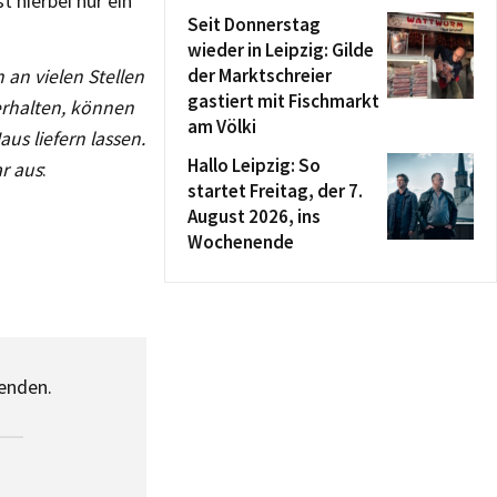
 hierbei nur ein
Seit Donnerstag
wieder in Leipzig: Gilde
der Marktschreier
 an vielen Stellen
gastiert mit Fischmarkt
 erhalten, können
am Völki
us liefern lassen.
Hallo Leipzig: So
r aus
:
startet Freitag, der 7.
August 2026, ins
Wochenende
senden.