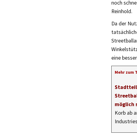
noch schnel
Reinhold.
Da der Nut
tatsächlic
Streetball
Winkelstüt
eine besser
Mehr zum 
Stadttei
Streetbal
möglich 
Korb ab a
Industrie