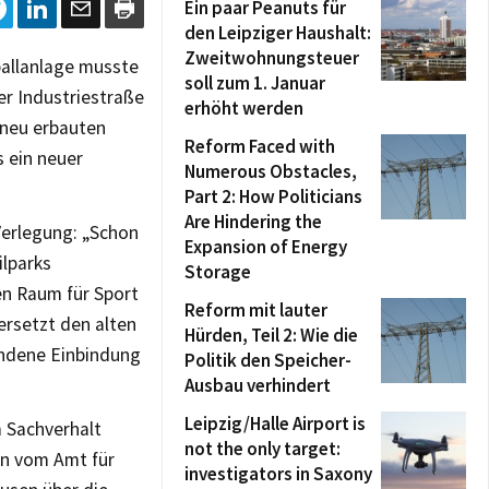
Ein paar Peanuts für
den Leipziger Haushalt:
Zweitwohnungsteuer
tballanlage musste
soll zum 1. Januar
r Industriestraße
erhöht werden
 neu erbauten
Reform Faced with
s ein neuer
Numerous Obstacles,
Part 2: How Politicians
Are Hindering the
Verlegung: „Schon
Expansion of Energy
ilparks
Storage
en Raum für Sport
Reform mit lauter
ersetzt den alten
Hürden, Teil 2: Wie die
andene Einbindung
Politik den Speicher-
Ausbau verhindert
Leipzig/Halle Airport is
 Sachverhalt
not the only target:
en vom Amt für
investigators in Saxony