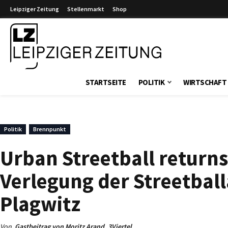
Leipziger Zeitung
Stellenmarkt
Shop
Leipziger Zeitung
STARTSEITE
POLITIK
WIRTSCHAFT
Politik
Brennpunkt
Urban Streetball returns
Verlegung der Streetball
Plagwitz
Von
Gastbeitrag von Moritz Arand, 3Viertel