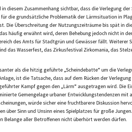
d in diesem Zusammenhang sichtbar, dass die Verlegung der 
 für die grundsätzliche Problematik der Lärmsituation in Pla
t. Die Überschreitung der Nutzungszeiträume bis spät in die
das häufig erwähnt wird, deren Behebung jedoch nicht in de
reich des Amts für Stadtgrün und Gewässer fällt. Weiterer S
nd das Wasserfest, das Zirkusfestival Zirkomania, das Stelz
ssanter als die hitzig geführte „Scheindebatte“ um die Verle
Anlage, ist die Tatsache, dass auf dem Rücken der Verlegung 
geführter Kampf gegen den „Lärm“ ausgetragen wird. Die Ein
minierte Gemengelage urbaner Entwicklungstendenzen mit al
cheinungen, würde sicher eine fruchtbarere Diskussion hervo
ten über Sinn und Unsinn eines Spielplatzes für große Jungen
n Belange aller Betroffenen nicht überhört werden dürfen.