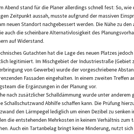
 Abend stand für die Planer allerdings schnell fest: So, wie
gen Zeitpunkt aussah, musste aufgrund der massiven Einspr
m neuen Standort nachgebessert werden. Die Nähe zu den
e auch die scheinbare Alternativlosigkeit des Planungsvorha
ern auf Widerstand.
technisches Gutachten hat die Lage des neuen Platzes jedoch
lich legitimiert. Im Mischgebiet der Industriestraße (Gebie
terbringung von Gewerbe) wurde der vorgeschriebene Abstan
renzenden Fassaden eingehalten. In einem zweiten Treffen am
gsteam die Ergänzungen in der Planung vor.
che nach zusätzlicher Schalldämmung wurde unter anderem ge
e Schallschutzwand Abhilfe schaffen kann. Die Prüfung hierz
zwand den Lärmpegel lediglich um einen Dezibel zu senken i
en die entstehenden Mehrkosten in keinem Verhältnis zum t
en. Auch ein Tartanbelag bringt keine Minderung, nutzt sich