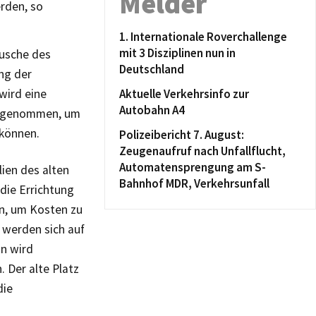
Melder
erden, so
1. Internationale Roverchallenge
mit 3 Disziplinen nun in
äusche des
Deutschland
ng der
wird eine
Aktuelle Verkehrsinfo zur
Autobahn A4
vorgenommen, um
 können.
Polizeibericht 7. August:
Zeugenaufruf nach Unfallflucht,
Automatensprengung am S-
lien des alten
Bahnhof MDR, Verkehrsunfall
 die Errichtung
n, um Kosten zu
 werden sich auf
nn wird
. Der alte Platz
die