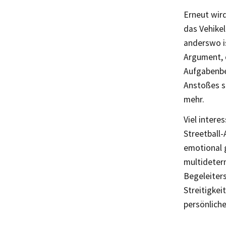
Erneut wir
das Vehikel
anderswo is
Argument, 
Aufgabenbe
Anstoßes si
mehr.
Viel intere
Streetball-
emotional 
multideter
Begeleiters
Streitigkei
persönliche