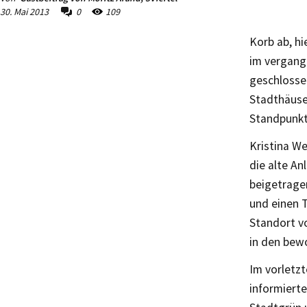
30. Mai 2013
0
109
Korb ab, hi
im vergang
geschlosse
Stadthäuser
Standpunkt
Kristina W
die alte An
beigetrage
und einen T
Standort vo
in den bewo
Im vorletz
informiert