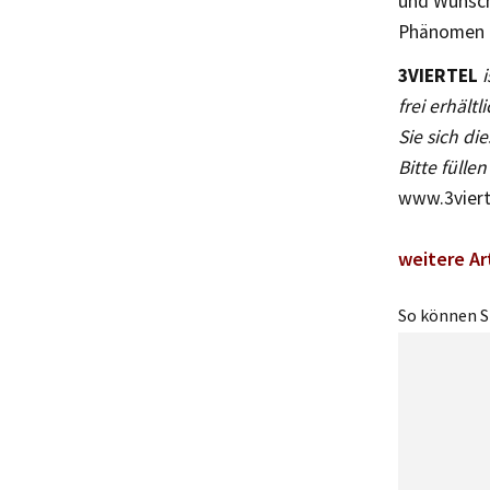
und Wünsche
Phänomen e
3VIERTEL
frei erhält
Sie sich di
Bitte füll
www.3viert
weitere Ar
So können Si