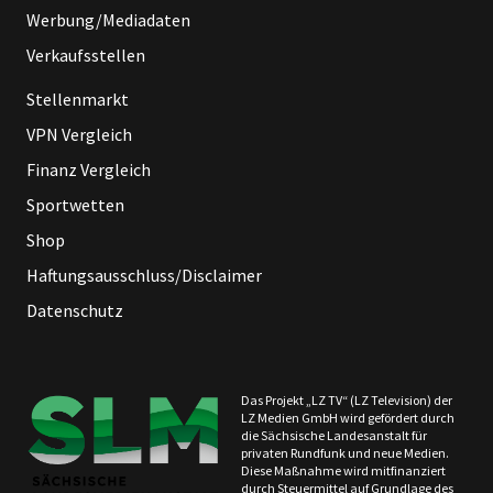
Werbung/Mediadaten
Verkaufsstellen
Stellenmarkt
VPN Vergleich
Finanz Vergleich
Sportwetten
Shop
Haftungsausschluss/Disclaimer
Datenschutz
Das Projekt „LZ TV“ (LZ Television) der
LZ Medien GmbH wird gefördert durch
die Sächsische Landesanstalt für
privaten Rundfunk und neue Medien.
Diese Maßnahme wird mitfinanziert
durch Steuermittel auf Grundlage des