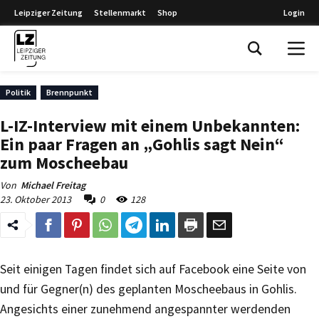
Leipziger Zeitung
Stellenmarkt
Shop
Login
Leipziger Zeitung
Politik
Brennpunkt
L-IZ-Interview mit einem Unbekannten:
Ein paar Fragen an „Gohlis sagt Nein“
zum Moscheebau
Von
Michael Freitag
23. Oktober 2013
0
128
Seit einigen Tagen findet sich auf Facebook eine Seite von
und für Gegner(n) des geplanten Moscheebaus in Gohlis.
Angesichts einer zunehmend angespannter werdenden