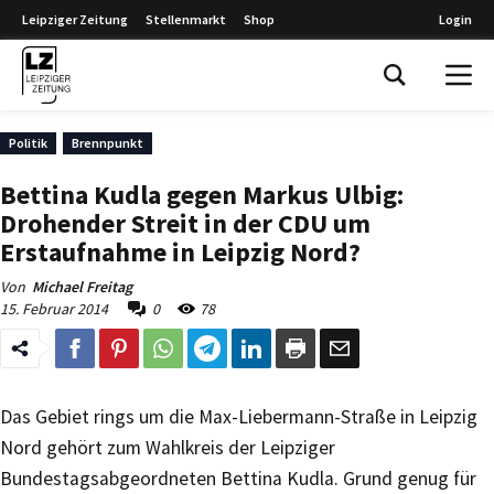
Leipziger Zeitung
Stellenmarkt
Shop
Login
Leipziger Zeitung
Politik
Brennpunkt
Bettina Kudla gegen Markus Ulbig:
Drohender Streit in der CDU um
Erstaufnahme in Leipzig Nord?
Von
Michael Freitag
15. Februar 2014
0
78
Das Gebiet rings um die Max-Liebermann-Straße in Leipzig
Nord gehört zum Wahlkreis der Leipziger
Bundestagsabgeordneten Bettina Kudla. Grund genug für