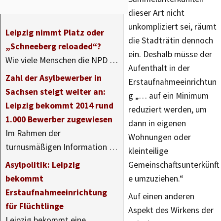
dieser Art nicht
unkompliziert sei, räumt
Leipzig nimmt Platz oder
die Stadträtin dennoch
„Schneeberg reloaded“?
ein. Deshalb müsse der
Wie viele Menschen die NPD …
Aufenthalt in der
Zahl der Asylbewerber in
Erstaufnahmeeinrichtun
Sachsen steigt weiter an:
g „… auf ein Minimum
Leipzig bekommt 2014 rund
reduziert werden, um
1.000 Bewerber zugewiesen
dann in eigenen
Im Rahmen der
Wohnungen oder
turnusmäßigen Information …
kleinteilige
Asylpolitik: Leipzig
Gemeinschaftsunterkünft
bekommt
e umzuziehen.“
Erstaufnahmeeinrichtung
Auf einen anderen
für Flüchtlinge
Aspekt des Wirkens der
Leipzig bekommt eine