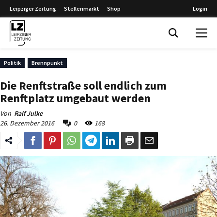
Leipziger Zeitung
Stellenmarkt
Shop
Login
Leipziger Zeitung
Politik
Brennpunkt
Die Renftstraße soll endlich zum
Renftplatz umgebaut werden
Von
Ralf Julke
26. Dezember 2016
0
168