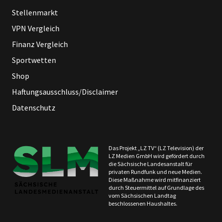
Stellenmarkt
VPN Vergleich
Finanz Vergleich
Sportwetten
Shop
Haftungsausschluss/Disclaimer
Datenschutz
Das Projekt „LZ TV“ (LZ Television) der
LZ Medien GmbH wird gefördert durch
die Sächsische Landesanstalt für
privaten Rundfunk und neue Medien.
Diese Maßnahme wird mitfinanziert
durch Steuermittel auf Grundlage des
vom Sächsischen Landtag
beschlossenen Haushaltes.