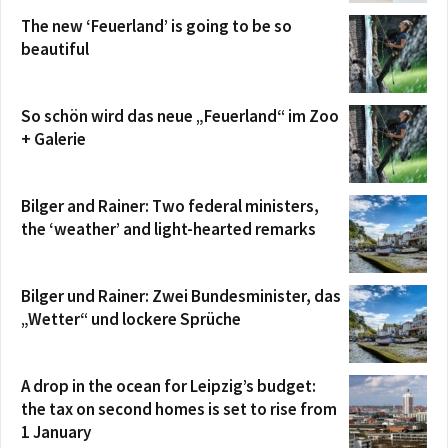
The new ‘Feuerland’ is going to be so
beautiful
So schön wird das neue „Feuerland“ im Zoo
+ Galerie
Bilger and Rainer: Two federal ministers,
the ‘weather’ and light-hearted remarks
Bilger und Rainer: Zwei Bundesminister, das
„Wetter“ und lockere Sprüche
A drop in the ocean for Leipzig’s budget:
the tax on second homes is set to rise from
1 January