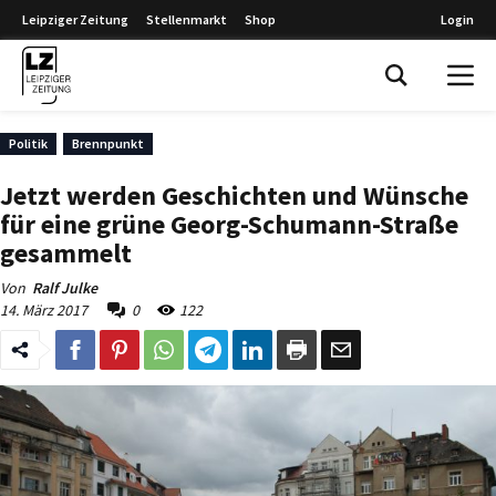
Leipziger Zeitung
Stellenmarkt
Shop
Login
Leipziger Zeitung
Politik
Brennpunkt
Jetzt werden Geschichten und Wünsche
für eine grüne Georg-Schumann-Straße
gesammelt
Von
Ralf Julke
14. März 2017
0
122