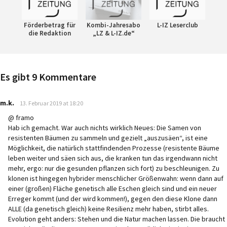
Förderbetrag für
Kombi-Jahresabo
L-IZ Leserclub
die Redaktion
„LZ & L-IZ.de“
Es gibt 9 Kommentare
says:
m.k.
13. Februar 2019 at 18:20
@ framo
Hab ich gemacht. War auch nichts wirklich Neues: Die Samen von
resistenten Bäumen zu sammeln und gezielt „auszusäen“, ist eine
Möglichkeit, die natürlich stattfindenden Prozesse (resistente Bäume
leben weiter und säen sich aus, die kranken tun das irgendwann nicht
mehr, ergo: nur die gesunden pflanzen sich fort) zu beschleunigen. Zu
klonen ist hingegen hybrider menschlicher Größenwahn: wenn dann auf
einer (großen) Fläche genetisch alle Eschen gleich sind und ein neuer
Erreger kommt (und der wird kommen!), gegen den diese Klone dann
ALLE (da genetisch gleich) keine Resilienz mehr haben, stirbt alles.
Evolution geht anders: Stehen und die Natur machen lassen. Die braucht