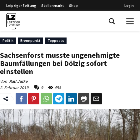
Leipziger Zeitung
Stellenmarkt
Shop
Login
Leipziger Zeitung
Politik
Brennpunkt
Topposts
Sachsenforst musste ungenehmigte
Baumfällungen bei Dölzig sofort
einstellen
Von
Ralf Julke
2. Februar 2019
9
458