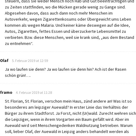
steuern, dass sie weder Mensch noch Hab und Gut beeinträchtigen und
zu Zeiten stattfinden, wo die Mücken gerade wenig zu Gange sind.
Abgesehen davon, dass auch dann noch mehr Menschen im
Autoverkehr, wegen Zigarettenkosums oder Übergewicht ums Leben
kommen als wegen Malaria. Und keiner käme deswegen auf die Idee,
Autos, Zigaretten, fettes Essen und überzuckerte Lebensmittel zu
verbieten. Bzw. diese Menschen, weil sie krank sind, „aus dem Bestand
zu entnehmen“.
says:
Olaf
5. Februar 2019 at 12:59
Ja wo laufen sie denn? Ja wo laufen sie denn hin? Ach ist der Rasen
schön grün!….
says:
framo
4. Februar 2019 at 11:28
St. Florian, St. Florian, verschon mein Haus, zünd andere an! Was ist so
besonderes am leipziger Auewald? In erster Linie das Verhältnis der
Bürger zu ihrem Stadtforst. Ja Forst, nicht (Ur)wald. Zurecht wehren sich
die Leipziger, wenn in ihrem Vorgarten ein Baum gefällt wird. Aber im
Auewald wird seit Menschengedenken Waldnutzung betrieben. Warum
soll, lieber Olaf, der Auewald in Leipzig anders behandelt werden als