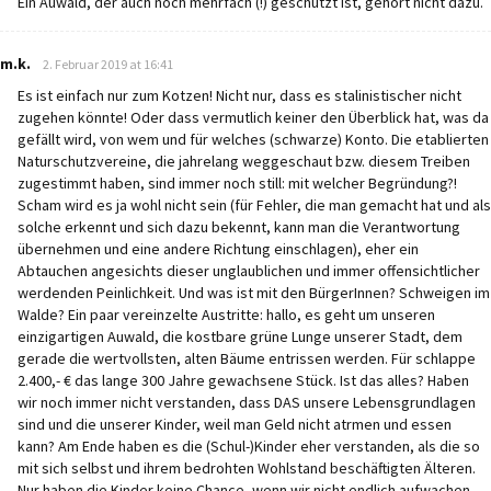
Ein Auwald, der auch noch mehrfach (!) geschützt ist, gehört nicht dazu.
says:
m.k.
2. Februar 2019 at 16:41
Es ist einfach nur zum Kotzen! Nicht nur, dass es stalinistischer nicht
zugehen könnte! Oder dass vermutlich keiner den Überblick hat, was da
gefällt wird, von wem und für welches (schwarze) Konto. Die etablierten
Naturschutzvereine, die jahrelang weggeschaut bzw. diesem Treiben
zugestimmt haben, sind immer noch still: mit welcher Begründung?!
Scham wird es ja wohl nicht sein (für Fehler, die man gemacht hat und als
solche erkennt und sich dazu bekennt, kann man die Verantwortung
übernehmen und eine andere Richtung einschlagen), eher ein
Abtauchen angesichts dieser unglaublichen und immer offensichtlicher
werdenden Peinlichkeit. Und was ist mit den BürgerInnen? Schweigen im
Walde? Ein paar vereinzelte Austritte: hallo, es geht um unseren
einzigartigen Auwald, die kostbare grüne Lunge unserer Stadt, dem
gerade die wertvollsten, alten Bäume entrissen werden. Für schlappe
2.400,- € das lange 300 Jahre gewachsene Stück. Ist das alles? Haben
wir noch immer nicht verstanden, dass DAS unsere Lebensgrundlagen
sind und die unserer Kinder, weil man Geld nicht atrmen und essen
kann? Am Ende haben es die (Schul-)Kinder eher verstanden, als die so
mit sich selbst und ihrem bedrohten Wohlstand beschäftigten Älteren.
Nur haben die Kinder keine Chance, wenn wir nicht endlich aufwachen