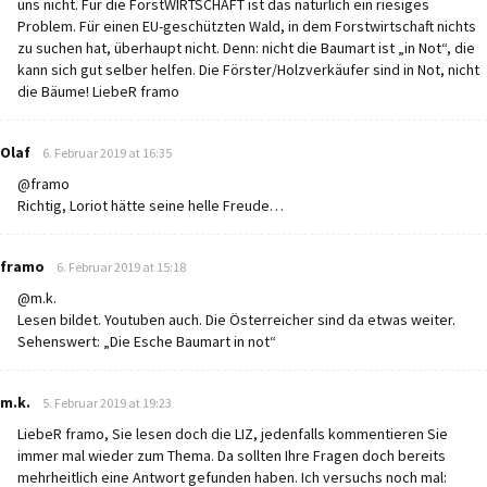
uns nicht. Für die ForstWIRTSCHAFT ist das natürlich ein riesiges
Problem. Für einen EU-geschützten Wald, in dem Forstwirtschaft nichts
zu suchen hat, überhaupt nicht. Denn: nicht die Baumart ist „in Not“, die
kann sich gut selber helfen. Die Förster/Holzverkäufer sind in Not, nicht
die Bäume! LiebeR framo
says:
Olaf
6. Februar 2019 at 16:35
@framo
Richtig, Loriot hätte seine helle Freude…
says:
framo
6. Februar 2019 at 15:18
@m.k.
Lesen bildet. Youtuben auch. Die Österreicher sind da etwas weiter.
Sehenswert: „Die Esche Baumart in not“
says:
m.k.
5. Februar 2019 at 19:23
LiebeR framo, Sie lesen doch die LIZ, jedenfalls kommentieren Sie
immer mal wieder zum Thema. Da sollten Ihre Fragen doch bereits
mehrheitlich eine Antwort gefunden haben. Ich versuchs noch mal: