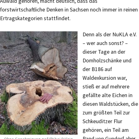
Auwald gehören, macht deutlich, dass das
forstwirtschaftliche Denken in Sachsen noch immer in reinen
Ertragskategorien stattfindet.
Denn als der NuKLA e.V.
– wer auch sonst? –
dieser Tage an der
Domholzschänke und
der B186 auf
Waldexkursion war,
stieß er auf mehrere
gefällte alte Eichen in
diesen Waldstücken, die
zum größten Teil zur
Schkeuditzer Flur
gehören, ein Teil am
Rand von Gundorf aber
Ohne Genehmigung gefällt bei Dölzig.