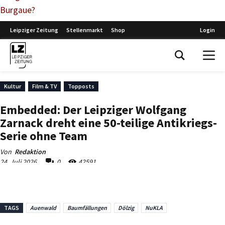
Burgaue?
TAGS
Auenwald
Baumfällungen
Dölzig
NuKLA