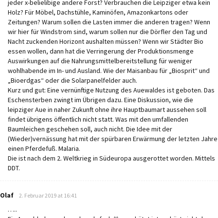
jeder x-belielibige andere Forst? Verbrauchen die Leipziger etwa kein
Holz? Für Möbel, Dachstühle, Kaminöfen, Amazonkartons oder
Zeitungen? Warum sollen die Lasten immer die anderen tragen? Wenn
wir hier für Windstrom sind, warum sollen nur die Dörfler den Tag und
Nacht zuckenden Horizont aushalten müssen? Wenn wir Städter Bio
essen wollen, dann hat die Verringerung der Produktionsmenge
Auswirkungen auf die Nahrungsmittelbereitstellung für weniger
wohlhabende im In- und Ausland. Wie der Maisanbau für „Biosprit“ und
„Bioerdgas“ oder die Solarpanelfelder auch.
Kurz und gut: Eine vernünftige Nutzung des Auewaldes ist geboten. Das
Eschensterben zwingt im Übrigen dazu. Eine Diskussion, wie die
leipziger Aue in naher Zukunft ohne ihre Hauptbaumart aussehen soll
findet übrigens öffentlich nicht statt. Was mit den umfallenden
Baumleichen geschehen soll, auch nicht. Die Idee mit der
(Wieder)vernässung hat mit der spürbaren Erwärmung der letzten Jahre
einen Pferdefuß. Malaria.
Die ist nach dem 2. Weltkrieg in Südeuropa ausgerottet worden. Mittels
DDT.
says:
Olaf
2. Februar 2019 at 16:41
…..