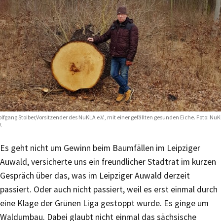
lfgang Stoiber,Vorsitzender des NuKLA e.V., mit einer gefällten gesunden Eiche. Foto: Nu
.
Es geht nicht um Gewinn beim Baumfällen im Leipziger
Auwald, versicherte uns ein freundlicher Stadtrat im kurzen
Gespräch über das, was im Leipziger Auwald derzeit
passiert. Oder auch nicht passiert, weil es erst einmal durch
eine Klage der Grünen Liga gestoppt wurde. Es ginge um
Waldumbau. Dabei glaubt nicht einmal das sächsische