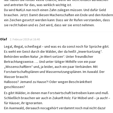
und antreten für das, was wirklich wichtig ist.
Da wird NuKLA nun noch einen Zahn zulegen müssen. Und dafür Geld
brauchen. Jetzt. Damit diesen Machenschaften ein Ende und den Kindern
ein Zeichen gesetzt werden kann: Dass wir ihr Rufen verstanden, dass
sie recht haben und es Zeit wird, dass wir sie ernst nehmen.
says:
Olaf
2. Februar 2019 at 16:40
Legal, illegal, scheißegal – und was es da sonst noch für Sprüche gibt.
Es weht ein Geist durch die Wälder, der da heißt „Inwertsetzung“.
Behörden wollen Natur „In-Wert-setzen“. Unter freundlicher
Betrachtungsweise….. Und unter tätiger Mithilfe von ein paar
„Wissenschaftlern“ und, ja leider, auch ein paar Verbänden. Mit
Forstwirtschaftsplänen und Wassernutzungsplänen. Im Auwald. Der
Wasser braucht.
Halloooo? Jemand zu Hause?! Oder wegen Beschränktheit
geschlossen?
Es gibt Wälder, in denen man Forstwirtschaft betreiben kann und muß.
Schließlich brauchen wir auch in Zukunft Holz. Für Möbel und – ja auch! –
für Häuser, ihr Ignoranten.
Ein Auenwald, deraauch nocugehört verdammt noch mal nicht dazu!