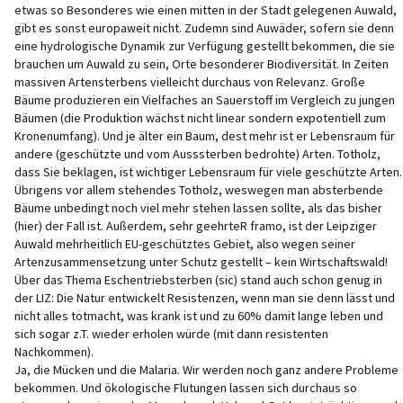
etwas so Besonderes wie einen mitten in der Stadt gelegenen Auwald,
gibt es sonst europaweit nicht. Zudemn sind Auwäder, sofern sie denn
eine hydrologische Dynamik zur Verfügung gestellt bekommen, die sie
brauchen um Auwald zu sein, Orte besonderer Biodiversität. In Zeiten
massiven Artensterbens vielleicht durchaus von Relevanz. Große
Bäume produzieren ein Vielfaches an Sauerstoff im Vergleich zu jungen
Bäumen (die Produktion wächst nicht linear sondern expotentiell zum
Kronenumfang). Und je älter ein Baum, dest mehr ist er Lebensraum für
andere (geschützte und vom Ausssterben bedrohte) Arten. Totholz,
dass Sie beklagen, ist wichtiger Lebensraum für viele geschützte Arten.
Übrigens vor allem stehendes Totholz, weswegen man absterbende
Bäume unbedingt noch viel mehr stehen lassen sollte, als das bisher
(hier) der Fall ist. Außerdem, sehr geehrteR framo, ist der Leipziger
Auwald mehrheitlich EU-geschütztes Gebiet, also wegen seiner
Artenzusammensetzung unter Schutz gestellt – kein Wirtschaftswald!
Über das Thema Eschentriebsterben (sic) stand auch schon genug in
der LIZ: Die Natur entwickelt Resistenzen, wenn man sie denn lässt und
nicht alles totmacht, was krank ist und zu 60% damit lange leben und
sich sogar z.T. wieder erholen würde (mit dann resistenten
Nachkommen).
Ja, die Mücken und die Malaria. Wir werden noch ganz andere Probleme
bekommen. Und ökologische Flutungen lassen sich durchaus so