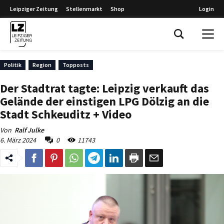
Leipziger Zeitung
Stellenmarkt
Shop
Login
Leipziger Zeitung
Politik
Region
Topposts
Der Stadtrat tagte: Leipzig verkauft das
Gelände der einstigen LPG Dölzig an die
Stadt Schkeuditz + Video
Von
Ralf Julke
6. März 2024
0
11743