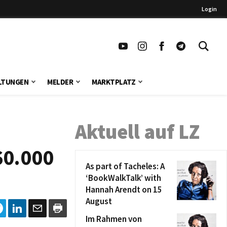
Login
LTUNGEN
MELDER
MARKTPLATZ
Aktuell auf LZ
60.000
As part of Tacheles: A
‘BookWalkTalk’ with
Hannah Arendt on 15
August
Im Rahmen von