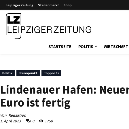
Leipziger Zeitung
Stellenmarkt
Shop
Leipziger Zeitung
STARTSEITE
POLITIK
WIRTSCHAFT
Politik
Brennpunkt
Topposts
Lindenauer Hafen: Neuer
Euro ist fertig
Von
Redaktion
1. April 2023
0
1750