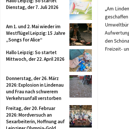
Hallo Leipzig: So startet
Dienstag, der 7. Juli 2026
„Am Linden
geschaffen 
Umweltbürg
Am 1. und 2. Mai wieder im
Aufwertung
Westflügel Leipzig: 15 Jahre
„Songs for Alice“
den Schöna
Freizeit- 
Hallo Leipzig: So startet
Mittwoch, der 22. April 2026
Donnerstag, der 26. März
2026: Explosion in Lindenau
und Frau nach schwerem
Verkehrsunfall verstorben
Freitag, der 20. Februar
2026: Mordversuch an
Sexarbeiterin, Hoffnung auf
Leipziger Olympia-Gold,