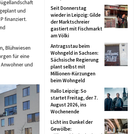
Hügellandschaft
Seit Donnerstag
geplant und
wieder in Leipzig: Gilde
 finanziert.
der Marktschreier
und
gastiert mit Fischmarkt
am Völki
Antragsstau beim
rn, Blühwiesen
Wohngeld in Sachsen:
orgen für eine
Sächsische Regierung
n Anwohner und
plant selbst mit
Millionen-Kürzungen
beim Wohngeld
Hallo Leipzig: So
startet Freitag, der 7.
August 2026, ins
Wochenende
Licht ins Dunkel der
Gewölbe: