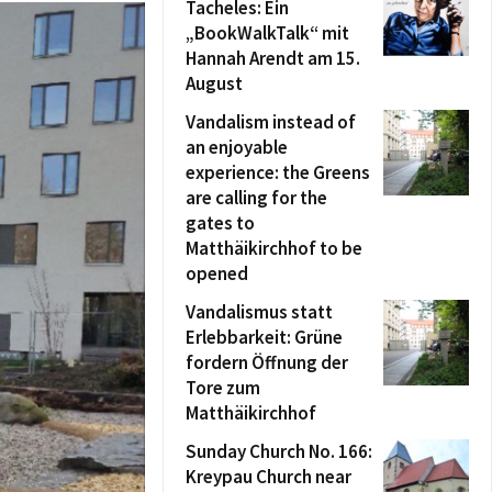
Tacheles: Ein
„BookWalkTalk“ mit
Hannah Arendt am 15.
August
Vandalism instead of
an enjoyable
experience: the Greens
are calling for the
gates to
Matthäikirchhof to be
opened
Vandalismus statt
Erlebbarkeit: Grüne
fordern Öffnung der
Tore zum
Matthäikirchhof
Sunday Church No. 166:
Kreypau Church near