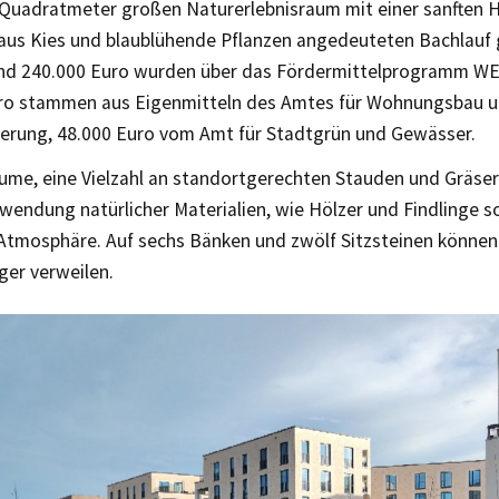
 Quadratmeter großen Naturerlebnisraum mit einer sanften 
aus Kies und blaublühende Pflanzen angedeuteten Bachlauf 
nd 240.000 Euro wurden über das Fördermittelprogramm WEP
ro stammen aus Eigenmitteln des Amtes für Wohnungsbau 
erung, 48.000 Euro vom Amt für Stadtgrün und Gewässer.
ume, eine Vielzahl an standortgerechten Stauden und Gräse
wendung natürlicher Materialien, wie Hölzer und Findlinge s
Atmosphäre. Auf sechs Bänken und zwölf Sitzsteinen könne
ger verweilen.