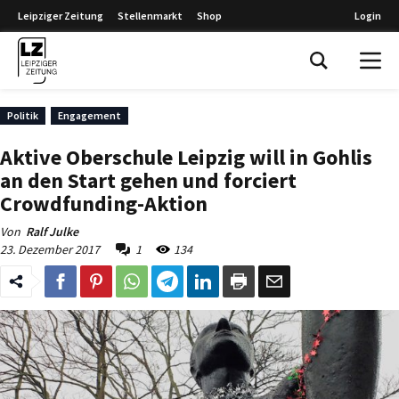
Leipziger Zeitung
Stellenmarkt
Shop
Login
Leipziger Zeitung
Politik
Engagement
Aktive Oberschule Leipzig will in Gohlis
an den Start gehen und forciert
Crowdfunding-Aktion
Von
Ralf Julke
23. Dezember 2017
1
134