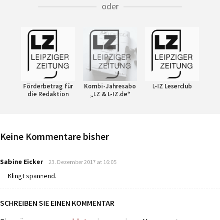
oder
Förderbetrag für
Kombi-Jahresabo
L-IZ Leserclub
die Redaktion
„LZ & L-IZ.de“
Keine Kommentare bisher
says:
Sabine Eicker
23. Dezember 2017 at 16:05
Klingt spannend.
SCHREIBEN SIE EINEN KOMMENTAR