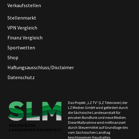
Verkaufsstellen
Stellenmarkt
VPN Vergleich
Finanz Vergleich
Sportwetten
Shop
Haftungsausschluss/Disclaimer
Datenschutz
Das Projekt „LZ TV“ (LZ Television) der
LZ Medien GmbH wird gefördert durch
die Sächsische Landesanstalt für
privaten Rundfunk und neue Medien.
Diese Maßnahme wird mitfinanziert
durch Steuermittel auf Grundlage des
vom Sächsischen Landtag
beschlossenen Haushaltes.