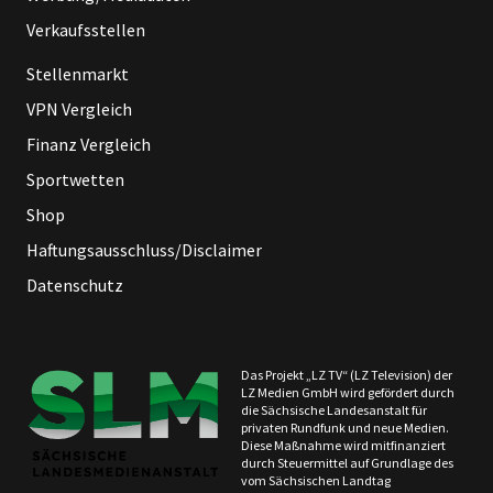
Verkaufsstellen
Stellenmarkt
VPN Vergleich
Finanz Vergleich
Sportwetten
Shop
Haftungsausschluss/Disclaimer
Datenschutz
Das Projekt „LZ TV“ (LZ Television) der
LZ Medien GmbH wird gefördert durch
die Sächsische Landesanstalt für
privaten Rundfunk und neue Medien.
Diese Maßnahme wird mitfinanziert
durch Steuermittel auf Grundlage des
vom Sächsischen Landtag