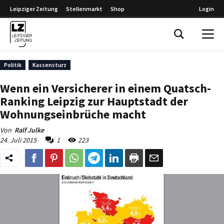
Leipziger Zeitung
Stellenmarkt
Shop
Login
Leipziger Zeitung
Politik
Kassensturz
Wenn ein Versicherer in einem Quatsch-
Ranking Leipzig zur Hauptstadt der
Wohnungseinbrüche macht
Von
Ralf Julke
24. Juli 2015
1
223