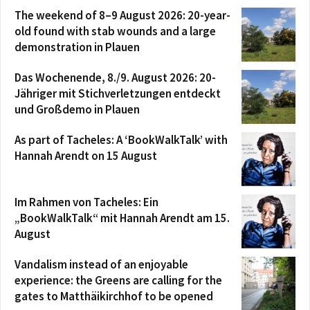
The weekend of 8–9 August 2026: 20-year-
old found with stab wounds and a large
demonstration in Plauen
Das Wochenende, 8./9. August 2026: 20-
Jähriger mit Stichverletzungen entdeckt
und Großdemo in Plauen
As part of Tacheles: A ‘BookWalkTalk’ with
Hannah Arendt on 15 August
Im Rahmen von Tacheles: Ein
„BookWalkTalk“ mit Hannah Arendt am 15.
August
Vandalism instead of an enjoyable
experience: the Greens are calling for the
gates to Matthäikirchhof to be opened