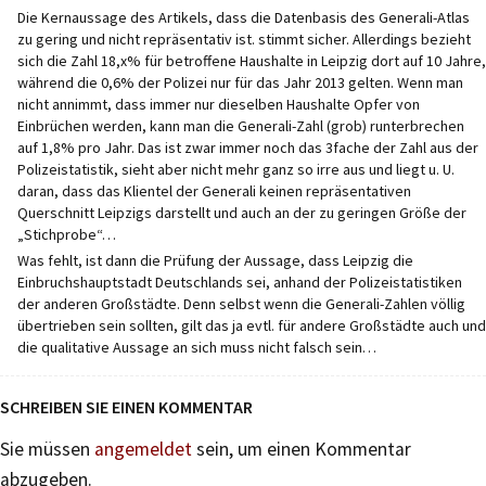
Die Kernaussage des Artikels, dass die Datenbasis des Generali-Atlas
zu gering und nicht repräsentativ ist. stimmt sicher. Allerdings bezieht
sich die Zahl 18,x% für betroffene Haushalte in Leipzig dort auf 10 Jahre,
während die 0,6% der Polizei nur für das Jahr 2013 gelten. Wenn man
nicht annimmt, dass immer nur dieselben Haushalte Opfer von
Einbrüchen werden, kann man die Generali-Zahl (grob) runterbrechen
auf 1,8% pro Jahr. Das ist zwar immer noch das 3fache der Zahl aus der
Polizeistatistik, sieht aber nicht mehr ganz so irre aus und liegt u. U.
daran, dass das Klientel der Generali keinen repräsentativen
Querschnitt Leipzigs darstellt und auch an der zu geringen Größe der
„Stichprobe“…
Was fehlt, ist dann die Prüfung der Aussage, dass Leipzig die
Einbruchshauptstadt Deutschlands sei, anhand der Polizeistatistiken
der anderen Großstädte. Denn selbst wenn die Generali-Zahlen völlig
übertrieben sein sollten, gilt das ja evtl. für andere Großstädte auch und
die qualitative Aussage an sich muss nicht falsch sein…
SCHREIBEN SIE EINEN KOMMENTAR
Sie müssen
angemeldet
sein, um einen Kommentar
abzugeben.