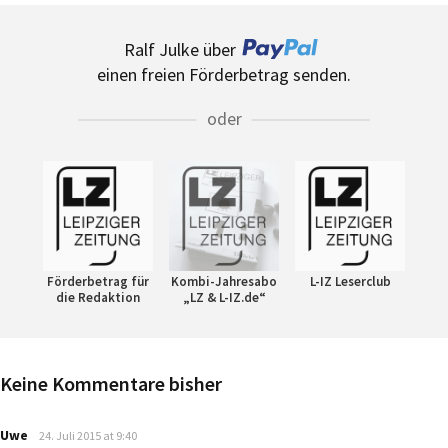
Ralf Julke über
einen freien Förderbetrag senden.
oder
Förderbetrag für
Kombi-Jahresabo
L-IZ Leserclub
die Redaktion
„LZ & L-IZ.de“
Keine Kommentare bisher
says:
Uwe
24. Juli 2015 at 9:40