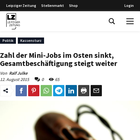
Leipziger Zeitung
Stellenmarkt
Shop
Login
Leipziger Zeitung
Politik
Kassensturz
Zahl der Mini-Jobs im Osten sinkt,
Gesamtbeschäftigung steigt weiter
Von
Ralf Julke
12. August 2015
0
65