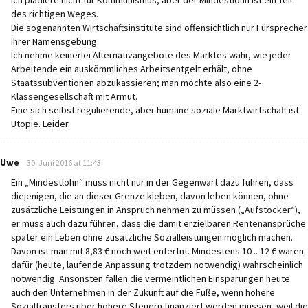
des richtigen Weges.
Die sogenannten Wirtschaftsinstitute sind offensichtlich nur Fürsprecher
ihrer Namensgebung.
Ich nehme keinerlei Alternativangebote des Marktes wahr, wie jeder
Arbeitende ein auskömmliches Arbeitsentgelt erhält, ohne
Staatssubventionen abzukassieren; man möchte also eine 2-
Klassengesellschaft mit Armut.
Eine sich selbst regulierende, aber humane soziale Marktwirtschaft ist
Utopie. Leider.
says:
Uwe
30. Juni 2016 at 11:43
Ein „Mindestlohn“ muss nicht nur in der Gegenwart dazu führen, dass
diejenigen, die an dieser Grenze kleben, davon leben können, ohne
zusätzliche Leistungen in Anspruch nehmen zu müssen („Aufstocker“),
er muss auch dazu führen, dass die damit erzielbaren Rentenansprüche
später ein Leben ohne zusätzliche Sozialleistungen möglich machen.
Davon ist man mit 8,83 € noch weit enfertnt. Mindestens 10 .. 12 € wären
dafür (heute, laufende Anpassung trotzdem notwendig) wahrscheinlich
notwendig. Ansonsten fallen die vermeintlichen Einsparungen heute
auch den Unternehmen in der Zukunft auf die Füße, wenn höhere
Sozialtransfers über höhere Steuern finanziert werden müssen, weil die