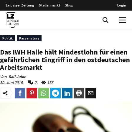
Leipziger Zeitung
Stellenmarkt
Shop
Login
Leipziger Zeitung
Politik
Kassensturz
Das IWH Halle hält Mindestlohn für einen
gefährlichen Eingriff in den ostdeutschen
Arbeitsmarkt
Von
Ralf Julke
30. Juni 2016
2
138