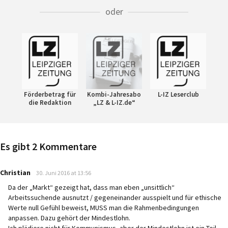
oder
Förderbetrag für
Kombi-Jahresabo
L-IZ Leserclub
die Redaktion
„LZ & L-IZ.de“
Es gibt 2 Kommentare
says:
Christian
30. Juni 2016 at 13:56
Da der „Markt“ gezeigt hat, dass man eben „unsittlich“
Arbeitssuchende ausnutzt / gegeneinander ausspielt und für ethische
Werte null Gefühl beweist, MUSS man die Rahmenbedingungen
anpassen. Dazu gehört der Mindestlohn.
Ich plädiere nicht für Kommunismus, aber der Mindestlohn ist ein Teil