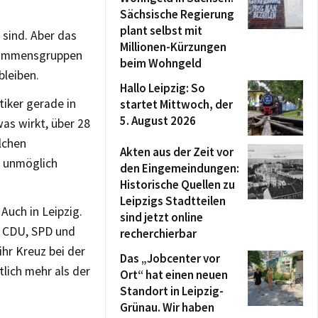
Sächsische Regierung
plant selbst mit
sind. Aber das
Millionen-Kürzungen
nkommensgruppen
beim Wohngeld
bleiben.
Hallo Leipzig: So
tiker gerade in
startet Mittwoch, der
5. August 2026
as wirkt, über 28
lchen
Akten aus der Zeit vor
s unmöglich
den Eingemeindungen:
Historische Quellen zu
Leipzigs Stadtteilen
Auch in Leipzig.
sind jetzt online
i CDU, SPD und
recherchierbar
ihr Kreuz bei der
Das „Jobcenter vor
tlich mehr als der
Ort“ hat einen neuen
Standort in Leipzig-
Grünau. Wir haben