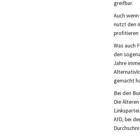
greifbar.
Auch wenn 
nutzt den 
profitieren
Was auch Fo
den sogena
Jahre imme
Alternativl
gemacht h
Bei den Bu
Die Ältere
Linkspartei
AfD, bei de
Durchschnit