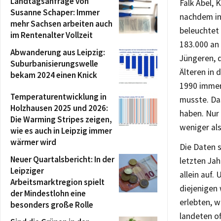
Landtagsanfrage von
Falk Abel,
Susanne Schaper: Immer
nachdem in
mehr Sachsen arbeiten auch
beleuchtet
im Rentenalter Vollzeit
183.000 an 
Abwanderung aus Leipzig:
Jüngeren, d
Suburbanisierungswelle
Älteren in 
bekam 2024 einen Knick
1990 immer
Temperaturentwicklung in
musste. Das
Holzhausen 2025 und 2026:
haben. Nur 
Die Warming Stripes zeigen,
weniger al
wie es auch in Leipzig immer
wärmer wird
Die Daten 
Neuer Quartalsbericht: In der
letzten Jah
Leipziger
allein auf.
Arbeitsmarktregion spielt
diejenigen 
der Mindestlohn eine
erlebten, 
besonders große Rolle
landeten of