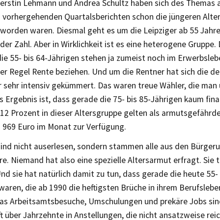
 Kerstin Lehmann und Andrea Schultz haben sich des Thema
 vorhergehenden Quartalsberichten schon die jüngeren Alte
 worden waren. Diesmal geht es um die Leipziger ab 55 Jahr
der Zahl. Aber in Wirklichkeit ist es eine heterogene Gruppe.
ie 55- bis 64-Jährigen stehen ja zumeist noch im Erwerbsleb
der Regel Rente beziehen. Und um die Rentner hat sich die deu
 sehr intensiv gekümmert. Das waren treue Wähler, die ma
 Ergebnis ist, dass gerade die 75- bis 85-Jährigen kaum fina
12 Prozent in dieser Altersgruppe gelten als armutsgefährd
s 969 Euro im Monat zur Verfügung.
sind nicht auserlesen, sondern stammen alle aus den Bürger
re. Niemand hat also eine spezielle Altersarmut erfragt. Sie
 Und sie hat natürlich damit zu tun, dass gerade die heute 55-
waren, die ab 1990 die heftigsten Brüche in ihrem Berufsleben
was Arbeitsamtsbesuche, Umschulungen und prekäre Jobs sin
t über Jahrzehnte in Anstellungen, die nicht ansatzweise rei