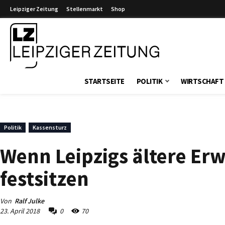
Leipziger Zeitung
Stellenmarkt
Shop
Leipziger Zeitung
STARTSEITE
POLITIK
WIRTSCHAFT
Politik
Kassensturz
Wenn Leipzigs ältere Erw
festsitzen
Von
Ralf Julke
23. April 2018
0
70