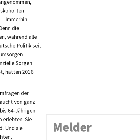
s angenommen,
rskohorten
e – immerhin
 Denn die
en, während alle
tsche Politik seit
n umsorgen
nzielle Sorgen
et, hatten 2016
umfragen der
 taucht von ganz
 bis 64-Jährigen
 erlebten. Sie
Melder
d. Und sie
chten,