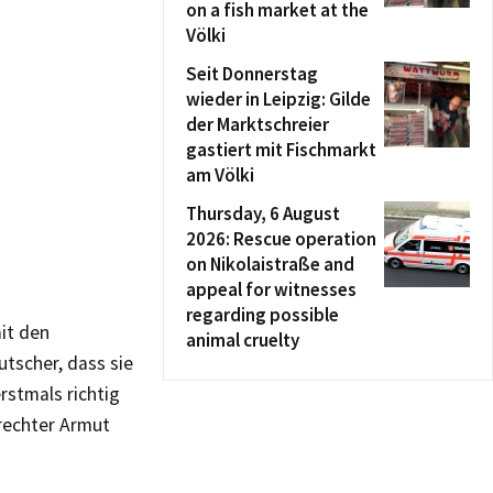
on a fish market at the
Völki
Seit Donnerstag
wieder in Leipzig: Gilde
der Marktschreier
gastiert mit Fischmarkt
am Völki
Thursday, 6 August
2026: Rescue operation
on Nikolaistraße and
appeal for witnesses
regarding possible
it den
animal cruelty
tscher, dass sie
rstmals richtig
lrechter Armut