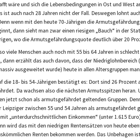
hafft wäre und sich die Lebensbedingungen in Ost und West 
 ist auch nach 28 Jahren nicht der Fall. Deswegen lohnt auch
Denn wenn mit den heute 70-Jährigen die Armutsgefährdung 
innt, dann sieht man zwar einen riesigen „Bauch“ in der Stati
rigen, wo die Armutsgefährdungsquote deutlich über 20 Proz
o viele Menschen auch noch mit 55 bis 64 Jahren in schlech
 dann erzählt das auch davon, dass der Niedriglohnbereich 
 massiv ausgeweitet wurde) heute in allen Altersgruppen mani
uf die 18- bis 54-Jährigen bestätigt es: Dort sind 26 Prozent a
hrdet. Da wachsen also die nächsten Armutsspitzen heran. 
den jetzt schon als armutsgefährdet geltenden Gruppen. Den
r Leipziger zwischen 55 und 54 Jahren als armutsgefährdet 
 mit „unterdurchschnittlichen Einkommen“ (unter 1.615 Eu
nn wird das mit den niedrigen Rentensätzen von heute ebenf
auskömmlichen Renten bekommen werden. Das Unbehagen ist 