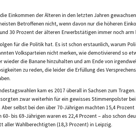
die Einkommen der Älteren in den letzten Jahren gewachsen 
meisten Betroffenen nicht, wenn davon nur die höheren Ei
 und 30 Prozent der älteren Erwerbstätigen immer noch arm 
lgen für die Politik hat. Es ist schon erstaunlich, warum Poli
nnten Volksparteien nicht merken, wie demotivierend so etw
r wieder die Banane hinzuhalten und am Ende von irgendwe
osigkeiten zu reden, die leider die Erfüllung des Versprechen
aben.
ndestagswahlen kam es 2017 überall in Sachsen zum Tragen. 
n sorgten zwar weiterhin für ein gewisses Stimmenpolster be
. Aber selbst bei den über 70-Jährigen machten 15,4 Prozent 
n 60- bis 69-Jährigen waren es 22,4 Prozent – also schon deu
t aller Wahlberechtigten (18,3 Prozent) in Leipzig.