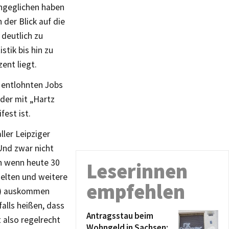
angeglichen haben
 der Blick auf die
deutlich zu
stik bis hin zu
ent liegt.
t entlohnten Jobs
(der mit „Hartz
fest ist.
ller Leipziger
Und zwar nicht
n wenn heute 30
Leserinnen
gelten und weitere
empfehlen
ro) auskommen
alls heißen, dass
Antragsstau beim
also regelrecht
Wohngeld in Sachsen: