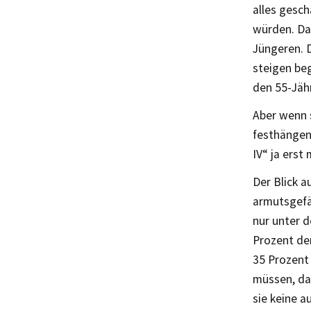
alles gesc
würden. Das
Jüngeren. 
steigen beg
den 55-Jäh
Aber wenn s
festhängen,
IV“ ja erst
Der Blick a
armutsgefä
nur unter 
Prozent de
35 Prozent
müssen, da
sie keine 