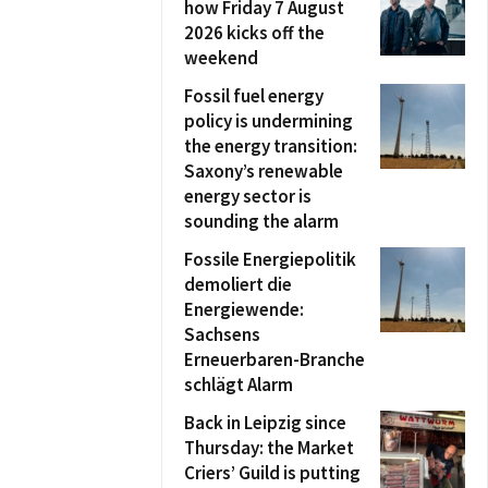
how Friday 7 August
2026 kicks off the
weekend
Fossil fuel energy
policy is undermining
the energy transition:
Saxony’s renewable
energy sector is
sounding the alarm
Fossile Energiepolitik
demoliert die
Energiewende:
Sachsens
Erneuerbaren-Branche
schlägt Alarm
Back in Leipzig since
Thursday: the Market
Criers’ Guild is putting