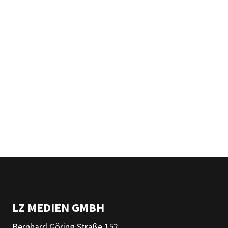
LZ MEDIEN GMBH
Bernhard Göring Straße 152