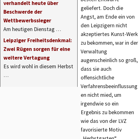
verhandelt heute über
geliefert. Doch die
Beschwerde der
Angst, am Ende ein von
Wettbewerbssieger
den Leipzigern nicht
Am heutigen Dienstag …
akzeptiertes Kunst-Werk
Leipziger Freiheitsdenkmal:
zu bekommen, war in der
Zwei Rügen sorgen für eine
Verwaltung
weitere Vertagung
augenscheinlich so groß,
Es wird wohl in diesem Herbst
dass sie auch
…
offensichtliche
Verfahrensbeeinflussung
en nicht mied, um
irgendwie so ein
Ergebnis zu bekommen
wie das von der LVZ
favorisierte Motiv
„Herbstgarten“.