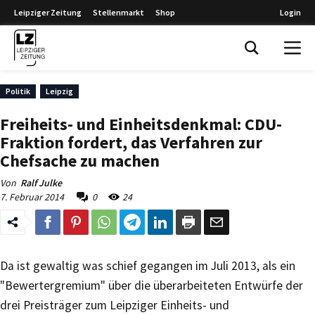
Leipziger Zeitung
Stellenmarkt
Shop
Login
Leipziger Zeitung
Politik
Leipzig
Freiheits- und Einheitsdenkmal: CDU-
Fraktion fordert, das Verfahren zur
Chefsache zu machen
Von
Ralf Julke
7. Februar 2014
0
24
Da ist gewaltig was schief gegangen im Juli 2013, als ein
"Bewertergremium" über die überarbeiteten Entwürfe der
drei Preisträger zum Leipziger Einheits- und