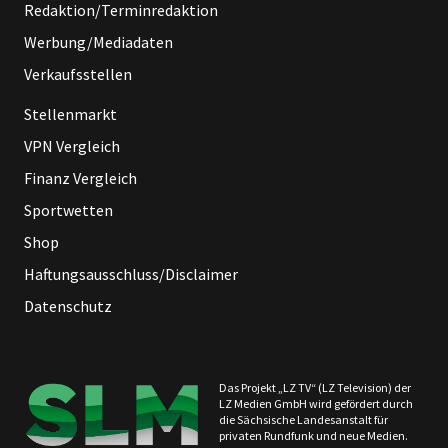
Redaktion/Terminredaktion
Werbung/Mediadaten
Verkaufsstellen
Stellenmarkt
VPN Vergleich
Finanz Vergleich
Sportwetten
Shop
Haftungsausschluss/Disclaimer
Datenschutz
Das Projekt „LZ TV“ (LZ Television) der
LZ Medien GmbH wird gefördert durch
die Sächsische Landesanstalt für
privaten Rundfunk und neue Medien.